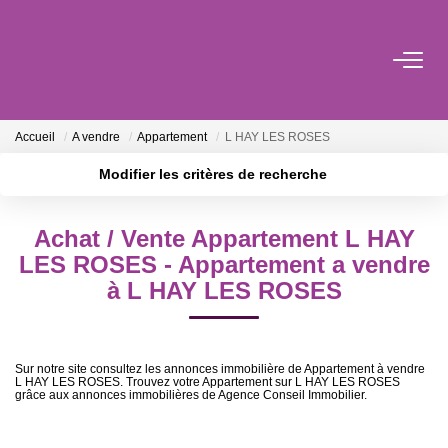
ACHETER
Accueil
A vendre
Appartement
L HAY LES ROSES
LOUER
Modifier les critères de recherche
Localisation
Type de bien
Surface min
Budget max
ESTIMER
Achat / Vente Appartement L HAY
LES ROSES - Appartement a vendre
Plus de critères
Créer une alerte
L'AGENCE
à L HAY LES ROSES
BIENS VENDUS
Sur notre site consultez les annonces immobilière de Appartement à vendre
L HAY LES ROSES. Trouvez votre Appartement sur L HAY LES ROSES
grâce aux annonces immobilières de Agence Conseil Immobilier.
CONTACT