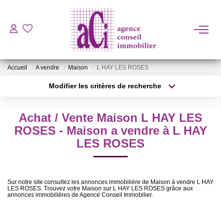
ACHETER
Accueil
A vendre
Maison
L HAY LES ROSES
LOUER
Modifier les critères de recherche
Localisation
Type de bien
Localisation
Sélectionnez...
ESTIMER
Achat / Vente Maison L HAY LES
Surface min
Budget max
ROSES - Maison a vendre à L HAY
L'AGENCE
LES ROSES
Plus de critères
Créer une alerte
BIENS VENDUS
Sur notre site consultez les annonces immobilière de Maison à vendre L HAY
LES ROSES. Trouvez votre Maison sur L HAY LES ROSES grâce aux
annonces immobilières de Agence Conseil Immobilier.
CONTACT