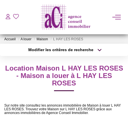
ACHETER
Accueil
A louer
Maison
L HAY LES ROSES
LOUER
Modifier les critères de recherche
Localisation
Type de bien
Localisation
Sélectionnez...
ESTIMER
Location Maison L HAY LES ROSES
Surface min
Budget max
- Maison a louer à L HAY LES
L'AGENCE
ROSES
Plus de critères
Créer une alerte
BIENS VENDUS
Sur notre site consultez les annonces immobilière de Maison à louer L HAY
LES ROSES. Trouvez votre Maison sur L HAY LES ROSES grâce aux
annonces immobilières de Agence Conseil Immobilier.
CONTACT