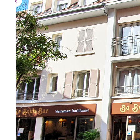
Description
Réf : 6777
Centre ville dans résidence récente sécurisée au 3ème e