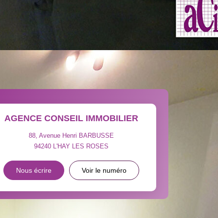
OYEN
'HABITATION
CE DE L'AÉROPORT :
 ET CRÈCHES
AGENCE CONSEIL IMMOBILIER
88, Avenue Henri BARBUSSE
94240
L'HAY LES ROSES
INS
Nous écrire
Voir le numéro