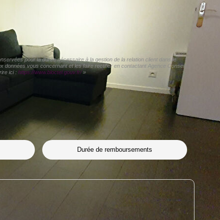
servées pour la durée nécessaire à la gestion de la relation client dans le
aux données vous concernant et les faire rectifier en contactant Agence Conseil
re ici :
https://www.bloctel.gouv.fr/
»
Durée de remboursements