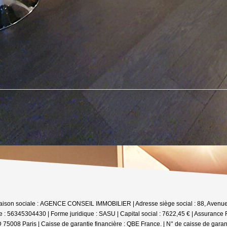
Raison sociale : AGENCE CONSEIL IMMOBILIER | Adresse siège social : 88, Ave
 : 56345304430 | Forme juridique : SASU | Capital social : 7622,45 € | Assurance
5008 Paris | Caisse de garantie financière : QBE France. | N° de caisse de garant