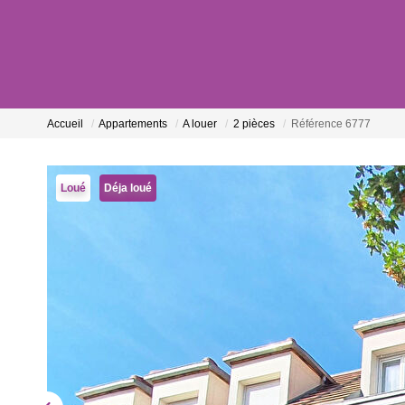
Accueil
Appartements
A louer
2 pièces
Référence 6777
Loué
Déja loué