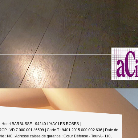
nue Henri BARBUSSE - 94240 L'HAY LES ROSES |
 RCP : VD 7.000.001 / 6599 |
Carte T : 9401 2015 000 002 636 | Date de
ie : NC | Adresse caisse de garantie : Cœur Défense - Tour A - 110,