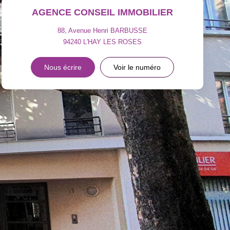
AGENCE CONSEIL IMMOBILIER
88, Avenue Henri BARBUSSE
94240
L'HAY LES ROSES
Nous écrire
Voir le numéro