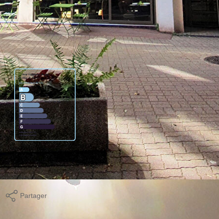
e équipée, chambre avec placard, salle de bains, WC séparés.
utes commodités (commerces et transports).
ge standard entre 760€ et 1070€. Pour la date de référence
Partager
Calculer mon budget