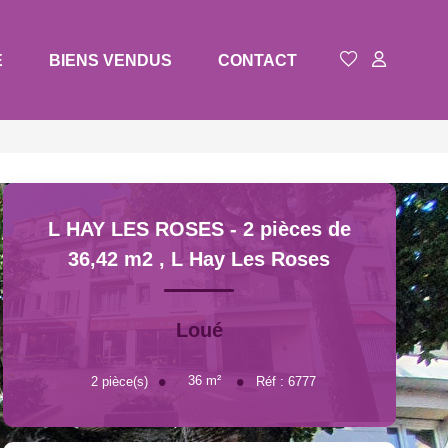
E
BIENS VENDUS
CONTACT
L HAY LES ROSES - 2 pièces de
36,42 m2
,
L Hay Les Roses
Loué
36
m²
2
pièce(s)
Réf :
6777