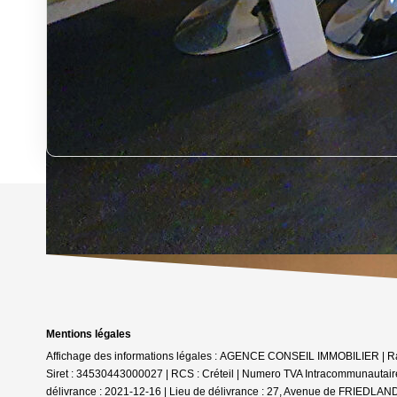
Mentions légales
Affichage des informations légales : AGENCE CONSEIL IMMOBILIER | 
Siret : 34530443000027 | RCS : Créteil | Numero TVA Intracommunautaire
délivrance : 2021-12-16 | Lieu de délivrance : 27, Avenue de FRIEDLAND 7