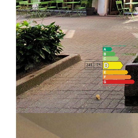
MEUBLE de 36,42 m² avec entrée, séjour, cuisine américain
Place de parking en sous-sol. Situation idéale proche de to
Diagnostics énergétiques
Montant estimé des dépenses annuelles d'énergie pour un usa
01/01/2021.
Imprimer