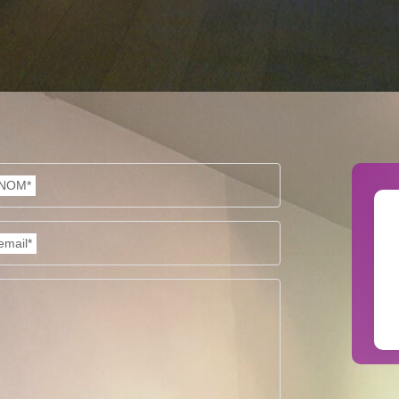
ENFANTS ET ADOLESCENTS
AGE M
TAUX DE PROPRIÉTAIRES
TAUX D
PART DES MÉNAGES SANS VOITURE
DISTAN
NOM*
RÉSULTATS DES LYCÉES
ECOLES
email*
COMMERCES
MÉDEC