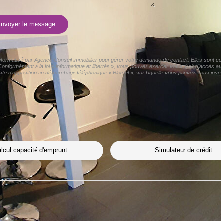
nvoyer le message
 informatisé par Agence Conseil Immobilier pour gérer votre demande de contact. Elles sont con
Conformément à la loi « informatique et libertés », vous pouvez exercer votre droit d'accès 
ste d'opposition au démarchage téléphonique « Bloctel », sur laquelle vous pouvez vous inscri
lcul capacité d'emprunt
Simulateur de crédit