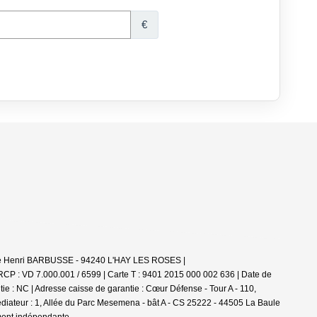
nue Henri BARBUSSE - 94240 L'HAY LES ROSES |
 RCP : VD 7.000.001 / 6599 |
Carte T : 9401 2015 000 002 636 | Date de
ie : NC | Adresse caisse de garantie : Cœur Défense - Tour A - 110,
iateur : 1, Allée du Parc Mesemena - bât A - CS 25222 - 44505 La Baule