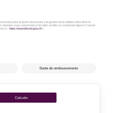
servées pour la durée nécessaire à la gestion de la relation client dans le
aux données vous concernant et les faire rectifier en contactant Agence Conseil
re ici :
https://www.bloctel.gouv.fr/
»
Durée de remboursements