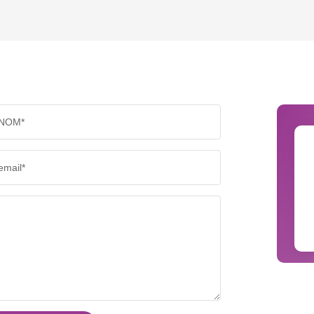
TAUX DE PROPRIÉTAIRES
TAUX D
PART DES MÉNAGES SANS VOITURE
DISTAN
NOM*
RÉSULTATS DES LYCÉES
ECOLES
email*
COMMERCES
MÉDEC