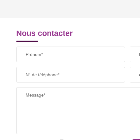
REVENU MENSUEL PAR MÉNAGE
Nous contacter
TAXE FONCIÈRE
Prénom*
SUPERFICIE :
N° de téléphone*
RESTAURANTS ET CAFÉS
Message*