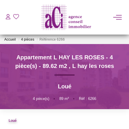
ACHETER
Accueil
4 pièces
Référence 6266
LOUER
Appartement L HAY LES ROSES - 4
ESTIMER
pièce(s) - 89.62 m2
,
L hay les roses
L'AGENCE
Loué
BIENS VENDUS
4
pièce(s)
•
89
m²
•
Réf : 6266
CONTACT
Loué