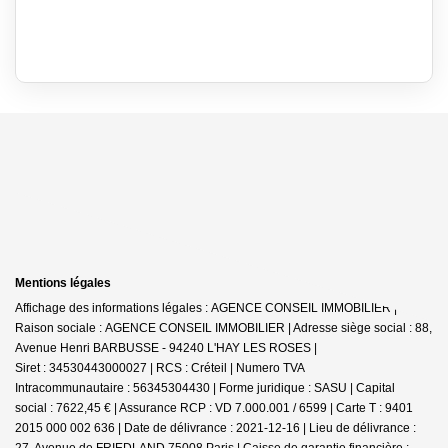
Mentions légales
Affichage des informations légales : AGENCE CONSEIL IMMOBILIER |
Raison sociale : AGENCE CONSEIL IMMOBILIER | Adresse siège social : 88,
Avenue Henri BARBUSSE - 94240 L'HAY LES ROSES |
Siret : 34530443000027 | RCS : Créteil | Numero TVA
Intracommunautaire : 56345304430 | Forme juridique : SASU | Capital
social : 7622,45 € | Assurance RCP : VD 7.000.001 / 6599 |
Carte T : 9401
2015 000 002 636 | Date de délivrance : 2021-12-16 | Lieu de délivrance :
27, Avenue de FRIEDLAND 75008 Paris | Caisse de garantie financière :