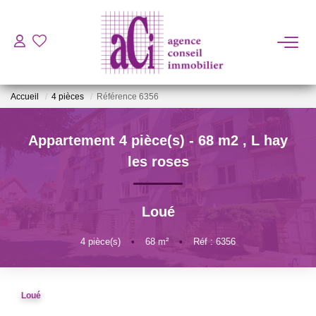
ACHETER
Accueil
4 pièces
Référence 6356
LOUER
Appartement 4 pièce(s) - 68 m2
,
L hay
ESTIMER
les roses
L'AGENCE
Loué
BIENS VENDUS
4
pièce(s)
•
68
m²
•
Réf : 6356
CONTACT
Loué