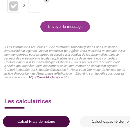
Envoyer le message
« Les informations recueillies sur ce formulaire sont enregistrées dans un fichier
informatisé par Agence Conseil Immobilier pour gérer votre demande de contact. Elles
sont conservées pour la durée nécessaire à la gestion de la relation client dans le
respect des prescriptions légales applicables et sont destinées à nos conseillers
Conformément à la loi « informatique et libertés », vous pouvez exercer votre droit
d'accès aux données vous concernant et les faire rectifier en contactant Agence
Conseil Immobilier aci-immobilier@wanadoo.fr. Nous vous informons de l'existence de
la liste d'opposition au démarchage téléphonique « Bloctel », sur laquelle vous pouvez
vous inscrire ici :
https://www.bloctel.gouv.fr/
»
Les calculatrices
Calcul Frais de notaire
Calcul capacité d'empr