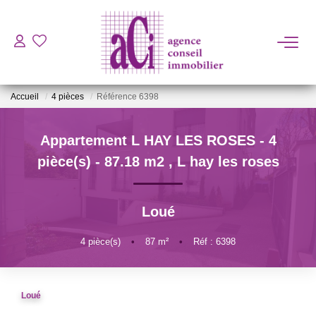
ACHETER
Accueil
4 pièces
Référence 6398
LOUER
Appartement L HAY LES ROSES - 4
ESTIMER
pièce(s) - 87.18 m2
,
L hay les roses
L'AGENCE
Loué
BIENS VENDUS
4
pièce(s)
•
87
m²
•
Réf : 6398
CONTACT
Loué