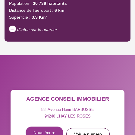
Population :
30 736 habitants
Distance de l'aéroport :
6 km
Superficie :
3,9 Km²
+
d'infos sur le quartier
DENSITÉ DE POPULATION
ENFANTS ET ADOLESCENTS
AGE MOYEN
REVENU MENSUEL PAR
MÉNAGE
TAUX DE PROPRIÉTAIRES
TAUX D'HABITATION
AGENCE CONSEIL IMMOBILIER
TAXE FONCIÈRE
PART DES MÉNAGES SANS
VOITURE
88, Avenue Henri BARBUSSE
94240
L'HAY LES ROSES
DISTANCE DE L'AÉROPORT :
SUPERFICIE :
Nous écrire
Voir le numéro