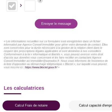
Envoyer le message
« Les informations recueillies sur ce formulaire sont enregistrées dans un fichier
informatisé par Agence Conseil Immobilier pour gérer votre demande de contact. Elles
sont conservées pour la durée nécessaire à la gestion de la relation client dans le
respect des prescriptions légales applicables et sont destinées à nos conseillers
Conformément à la loi « informatique et libertés », vous pouvez exercer votre droit
d'accès aux données vous concernant et les faire rectifier en contactant Agence
Conseil Immobilier aci-immobilier@wanadoo.fr. Nous vous informons de l'existence de
la liste d'opposition au démarchage téléphonique « Bloctel », sur laquelle vous pouvez
vous inscrire ici :
https://www.bloctel.gouv.fr/
»
Les calculatrices
Calcul Frais de notaire
Calcul capacité d'empr