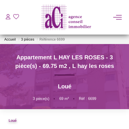
ACHETER
Accueil
3 pièces
Référence 6699
LOUER
Appartement L HAY LES ROSES - 3
ESTIMER
pièce(s) - 69.75 m2
,
L hay les roses
L'AGENCE
Loué
BIENS VENDUS
3
pièce(s)
•
69
m²
•
Réf : 6699
CONTACT
Loué