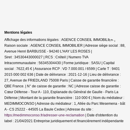
Mentions légales
Affichage des informations légales : AGENCE CONSEIL IMMOBILIER |
Raison sociale : AGENCE CONSEIL IMMOBILIER | Adresse siège social : 88,
Avenue Henri BARBUSSE - 94240 L'HAY LES ROSES |
Siret : 34530443000027 | RCS : Créteil | Numero TVA
Intracommunautaire : 56345304430 | Forme juridique : SASU | Capital
social : 7622,45 € | Assurance RCP : VD 7.000.001 / 6599 |
Carte T : 9401
2015 000 002 636 | Date de délivrance : 2021-12-16 | Lieu de délivrance :
27, Avenue de FRIEDLAND 75008 Paris | Caisse de garantie financière :
QBE France. | N° de caisse de garantie : NC | Adresse caisse de garantie :
Cœur Défense - Tour A - 110, Esplanade du Général de Gaulle - Paris La
Défense | Montant de la garantie financière : 110 000 € | Nom du médiateur :
MEDIMMOCONSO | Adresse du médiateur : 1, Allée du Parc Mesemena - bât
A - CS 25222 - 44505 La Baule Cedex | Adresse du site :
https://medimmoconso.fr/adresser-une-reclamation
| Date d'obtention du
label : 21/04/2021
Entreprise juridiquement et financièrement indépendante