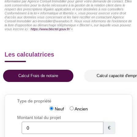
informatisé par Agence Conseil Immobilier pour gérer votre demande de contact. Elles
sont conservées pour la durée nécessaire à la gestion de la relation client dans le
respect des prescriptions légales applicables et sont destinées à nos conseillers
Conformément à la loi « informatique et libertés », vous pouvez exercer votre droit
d'accès aux données vous concernant et les faire rectifier en contactant Agence
Conseil Immobilier aci-immobilier@wanadoo.fr. Nous vous informons de l'existence de
la liste d'opposition au démarchage téléphonique « Bloctel », sur laquelle vous pouvez
vous inscrire ici :
https://www.bloctel.gouv.fr/
»
Les calculatrices
Calcul Frais de notaire
Calcul capacité d'empr