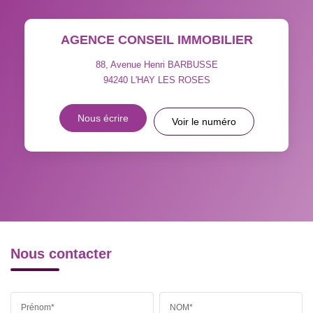
TAUX DE PROPRIÉTAIRES
TAUX D'HABITATION
AGENCE CONSEIL IMMOBILIER
TAXE FONCIÈRE
PART DES MÉNAGES SANS
VOITURE
88, Avenue Henri BARBUSSE
94240
L'HAY LES ROSES
DISTANCE DE L'AÉROPORT :
SUPERFICIE :
Nous écrire
Voir le numéro
RÉSULTATS DES LYCÉES
ECOLES ET CRÈCHES
RESTAURANTS ET CAFÉS
COMMERCES
MÉDECINS
Nous contacter
Prénom*
NOM*