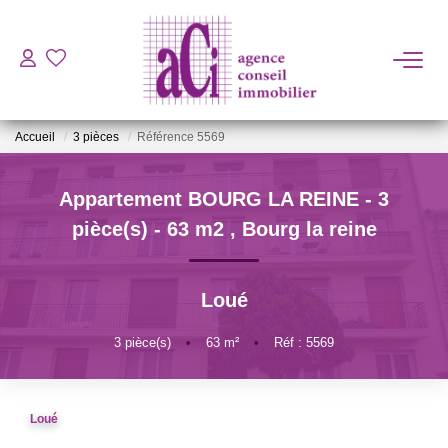
ACHETER
Accueil
3 pièces
Référence 5569
LOUER
Appartement BOURG LA REINE - 3
ESTIMER
pièce(s) - 63 m2
,
Bourg la reine
L'AGENCE
Loué
BIENS VENDUS
3
pièce(s)
•
63
m²
•
Réf : 5569
CONTACT
Loué