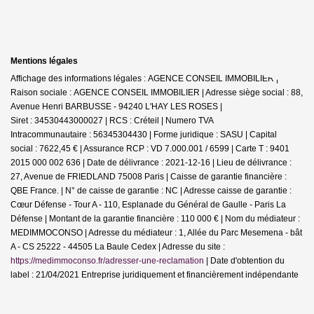
Mentions légales
Affichage des informations légales : AGENCE CONSEIL IMMOBILIER |
Raison sociale : AGENCE CONSEIL IMMOBILIER | Adresse siège social : 88,
Avenue Henri BARBUSSE - 94240 L'HAY LES ROSES |
Siret : 34530443000027 | RCS : Créteil | Numero TVA
Intracommunautaire : 56345304430 | Forme juridique : SASU | Capital
social : 7622,45 € | Assurance RCP : VD 7.000.001 / 6599 |
Carte T : 9401
2015 000 002 636 | Date de délivrance : 2021-12-16 | Lieu de délivrance :
27, Avenue de FRIEDLAND 75008 Paris | Caisse de garantie financière :
QBE France. | N° de caisse de garantie : NC | Adresse caisse de garantie :
Cœur Défense - Tour A - 110, Esplanade du Général de Gaulle - Paris La
Défense | Montant de la garantie financière : 110 000 € | Nom du médiateur :
MEDIMMOCONSO | Adresse du médiateur : 1, Allée du Parc Mesemena - bât
A - CS 25222 - 44505 La Baule Cedex | Adresse du site :
https://medimmoconso.fr/adresser-une-reclamation
| Date d'obtention du
label : 21/04/2021
Entreprise juridiquement et financièrement indépendante