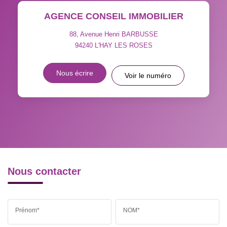
AGENCE CONSEIL IMMOBILIER
TAXE FONCIÈRE
PART DES MÉNAGES SANS
VOITURE
88, Avenue Henri BARBUSSE
94240
L'HAY LES ROSES
DISTANCE DE L'AÉROPORT :
SUPERFICIE :
Nous écrire
Voir le numéro
RÉSULTATS DES LYCÉES
ECOLES ET CRÈCHES
RESTAURANTS ET CAFÉS
COMMERCES
MÉDECINS
Nous contacter
Prénom*
NOM*