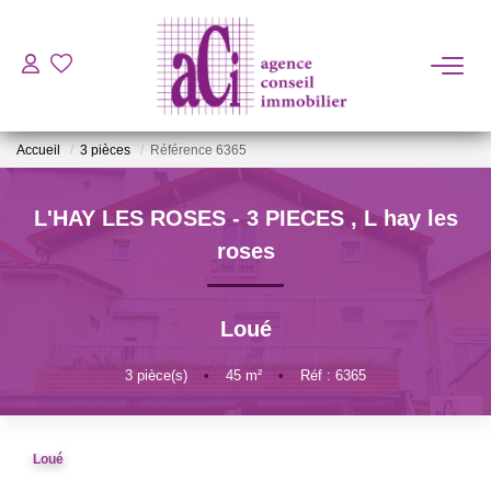
ACHETER
Accueil
3 pièces
Référence 6365
LOUER
L'HAY LES ROSES - 3 PIECES
,
L hay les
ESTIMER
roses
L'AGENCE
Loué
BIENS VENDUS
3
pièce(s)
•
45
m²
•
Réf : 6365
CONTACT
Loué