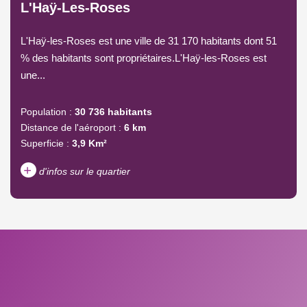
L'Haÿ-Les-Roses
L'Haÿ-les-Roses est une ville de 31 170 habitants dont 51
% des habitants sont propriétaires.L'Haÿ-les-Roses est
une...
Population :
30 736 habitants
Distance de l'aéroport :
6 km
Superficie :
3,9 Km²
+
d'infos sur le quartier
DENSITÉ DE POPULATION
ENFANTS ET ADOLESCENTS
AGE MOYEN
REVENU MENSUEL PAR
MÉNAGE
TAUX DE PROPRIÉTAIRES
TAUX D'HABITATION