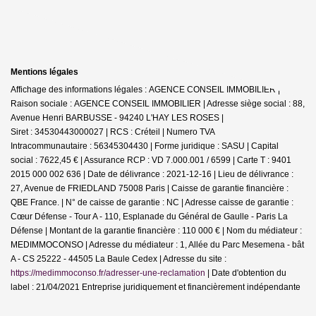
Mentions légales
Affichage des informations légales : AGENCE CONSEIL IMMOBILIER |
Raison sociale : AGENCE CONSEIL IMMOBILIER | Adresse siège social : 88,
Avenue Henri BARBUSSE - 94240 L'HAY LES ROSES |
Siret : 34530443000027 | RCS : Créteil | Numero TVA
Intracommunautaire : 56345304430 | Forme juridique : SASU | Capital
social : 7622,45 € | Assurance RCP : VD 7.000.001 / 6599 |
Carte T : 9401
2015 000 002 636 | Date de délivrance : 2021-12-16 | Lieu de délivrance :
27, Avenue de FRIEDLAND 75008 Paris | Caisse de garantie financière :
QBE France. | N° de caisse de garantie : NC | Adresse caisse de garantie :
Cœur Défense - Tour A - 110, Esplanade du Général de Gaulle - Paris La
Défense | Montant de la garantie financière : 110 000 € | Nom du médiateur :
MEDIMMOCONSO | Adresse du médiateur : 1, Allée du Parc Mesemena - bât
A - CS 25222 - 44505 La Baule Cedex | Adresse du site :
https://medimmoconso.fr/adresser-une-reclamation
| Date d'obtention du
label : 21/04/2021
Entreprise juridiquement et financièrement indépendante