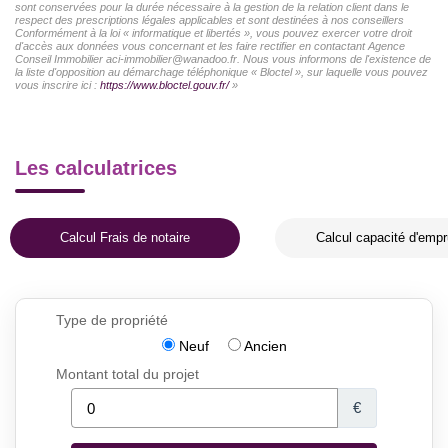
sont conservées pour la durée nécessaire à la gestion de la relation client dans le
respect des prescriptions légales applicables et sont destinées à nos conseillers
Conformément à la loi « informatique et libertés », vous pouvez exercer votre droit
d'accès aux données vous concernant et les faire rectifier en contactant Agence
Conseil Immobilier aci-immobilier@wanadoo.fr. Nous vous informons de l'existence de
la liste d'opposition au démarchage téléphonique « Bloctel », sur laquelle vous pouvez
vous inscrire ici :
https://www.bloctel.gouv.fr/
»
Les calculatrices
Calcul Frais de notaire
Calcul capacité d'empr