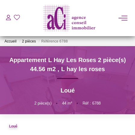
ACHETER
Accueil
2 pièces
Référence 6788
LOUER
Appartement L Hay Les Roses 2 pièce(s)
ESTIMER
44.56 m2
,
L hay les roses
L'AGENCE
Loué
BIENS VENDUS
2
pièce(s)
•
44
m²
•
Réf : 6788
CONTACT
Loué