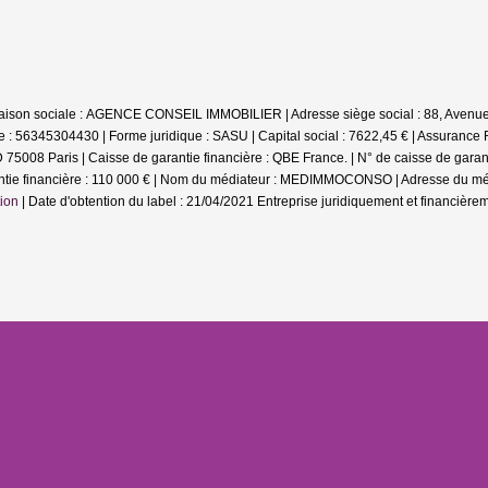
Raison sociale : AGENCE CONSEIL IMMOBILIER | Adresse siège social : 88, Ave
 : 56345304430 | Forme juridique : SASU | Capital social : 7622,45 € | Assurance
5008 Paris | Caisse de garantie financière : QBE France. | N° de caisse de garant
antie financière : 110 000 € | Nom du médiateur : MEDIMMOCONSO | Adresse du méd
ion
| Date d'obtention du label : 21/04/2021
Entreprise juridiquement et financièr