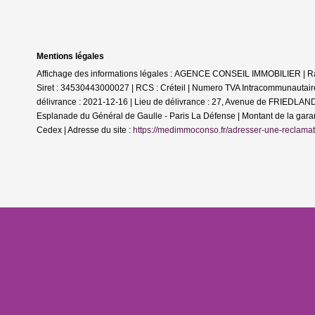
Mentions légales
Affichage des informations légales : AGENCE CONSEIL IMMOBILIER | 
Siret : 34530443000027 | RCS : Créteil | Numero TVA Intracommunautaire
délivrance : 2021-12-16 | Lieu de délivrance : 27, Avenue de FRIEDLAND 7
Esplanade du Général de Gaulle - Paris La Défense | Montant de la gar
Cedex | Adresse du site :
https://medimmoconso.fr/adresser-une-reclamat