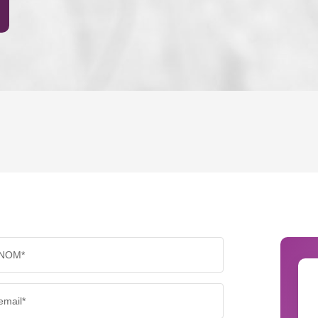
ENFANTS ET ADOLESCENTS
AGE M
TAUX DE PROPRIÉTAIRES
TAUX D
PART DES MÉNAGES SANS VOITURE
DISTAN
NOM*
RÉSULTATS DES LYCÉES
ECOLES
email*