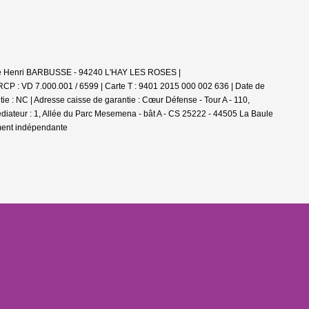
nue Henri BARBUSSE - 94240 L'HAY LES ROSES |
 RCP : VD 7.000.001 / 6599 |
Carte T : 9401 2015 000 002 636 | Date de
ie : NC | Adresse caisse de garantie : Cœur Défense - Tour A - 110,
iateur : 1, Allée du Parc Mesemena - bât A - CS 25222 - 44505 La Baule
ement indépendante