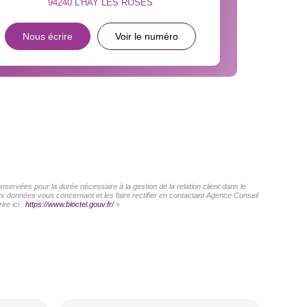
94240
L'HAY LES ROSES
INS
Nous écrire
Voir le numéro
servées pour la durée nécessaire à la gestion de la relation client dans le
aux données vous concernant et les faire rectifier en contactant Agence Conseil
re ici :
https://www.bloctel.gouv.fr/
»