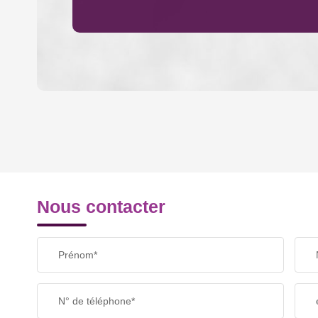
DENSITÉ DE POPULATION
REVENU MENSUEL PAR MÉNAGE
Nous contacter
TAXE FONCIÈRE
Prénom*
SUPERFICIE :
N° de téléphone*