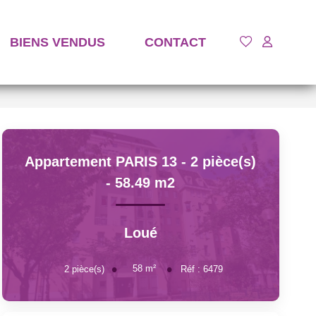
BIENS VENDUS
CONTACT
Appartement PARIS 13 - 2 pièce(s)
- 58.49 m2
Loué
58
m²
2
pièce(s)
Réf :
6479