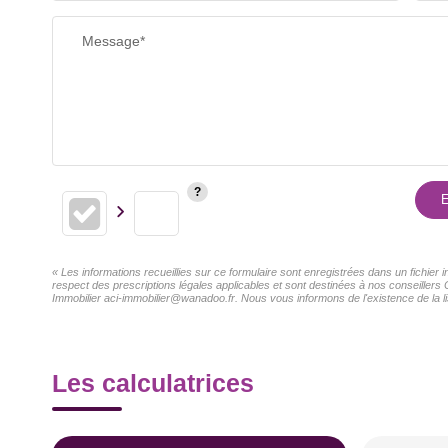
RESTAURANTS ET CAFÉS
Message*
E
« Les informations recueillies sur ce formulaire sont enregistrées dans un fichier
respect des prescriptions légales applicables et sont destinées à nos conseillers 
Immobilier aci-immobilier@wanadoo.fr. Nous vous informons de l'existence de la li
Les calculatrices