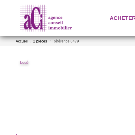
ACHETE
Accueil
2 pièces
Référence 6479
Loué