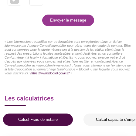
Envoyer le message
« Les informations recueillies sur ce formulaire sont enregistrées dans un fichier
informatisé par Agence Conseil Immobilier pour gérer votre demande de contact. Elles
sont conservées pour la durée nécessaire à la gestion de la relation client dans le
respect des prescriptions légales applicables et sont destinées à nos conseillers
Conformément à la loi « informatique et libertés », vous pouvez exercer votre droit
d'accès aux données vous concernant et les faire rectifier en contactant Agence
Conseil Immobilier aci-immobilier@wanadoo.fr. Nous vous informons de l'existence de
la liste d'opposition au démarchage téléphonique « Bloctel », sur laquelle vous pouvez
vous inscrire ici :
https://www.bloctel.gouv.fr/
»
Les calculatrices
Calcul Frais de notaire
Calcul capacité d'empr