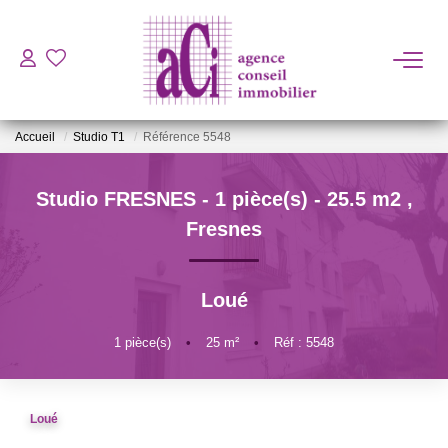
ACHETER
Accueil
Studio T1
Référence 5548
LOUER
Studio FRESNES - 1 pièce(s) - 25.5 m2
,
ESTIMER
Fresnes
L'AGENCE
Loué
BIENS VENDUS
1
pièce(s)
•
25
m²
•
Réf : 5548
CONTACT
Loué