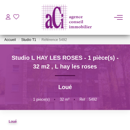
ACHETER
Accueil
Studio T1
Référence 5492
LOUER
Studio L HAY LES ROSES - 1 pièce(s) -
ESTIMER
32 m2
,
L hay les roses
L'AGENCE
Loué
BIENS VENDUS
1
pièce(s)
•
32
m²
•
Réf : 5492
CONTACT
Loué