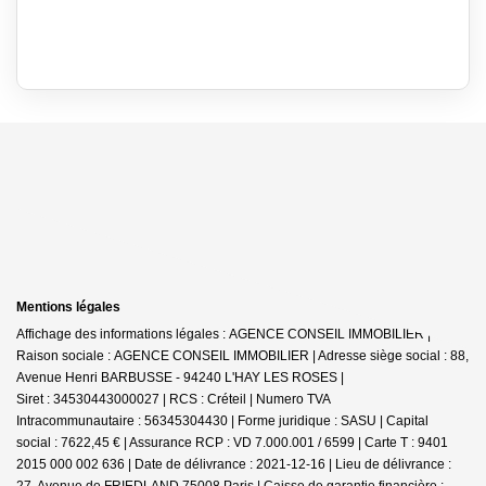
Mentions légales
Affichage des informations légales : AGENCE CONSEIL IMMOBILIER |
Raison sociale : AGENCE CONSEIL IMMOBILIER | Adresse siège social : 88,
Avenue Henri BARBUSSE - 94240 L'HAY LES ROSES |
Siret : 34530443000027 | RCS : Créteil | Numero TVA
Intracommunautaire : 56345304430 | Forme juridique : SASU | Capital
social : 7622,45 € | Assurance RCP : VD 7.000.001 / 6599 |
Carte T : 9401
2015 000 002 636 | Date de délivrance : 2021-12-16 | Lieu de délivrance :
27, Avenue de FRIEDLAND 75008 Paris | Caisse de garantie financière :