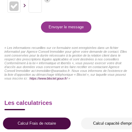
Envoyer le message
« Les informations recueillies sur ce formulaire sont enregistrées dans un fichier
informatisé par Agence Conseil Immobilier pour gérer votre demande de contact. Elles
sont conservées pour la durée nécessaire à la gestion de la relation client dans le
respect des prescriptions légales applicables et sont destinées à nos conseillers
Conformément à la loi « informatique et libertés », vous pouvez exercer votre droit
d'accès aux données vous concernant et les faire rectifier en contactant Agence
Conseil Immobilier aci-immobilier@wanadoo.fr. Nous vous informons de l'existence de
la liste d'opposition au démarchage téléphonique « Bloctel », sur laquelle vous pouvez
vous inscrire ici :
https://www.bloctel.gouv.fr/
»
Les calculatrices
Calcul Frais de notaire
Calcul capacité d'empr