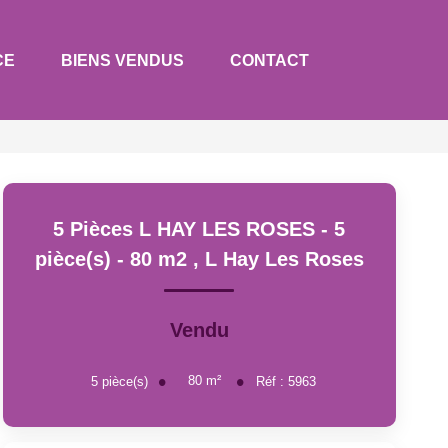
CE
BIENS VENDUS
CONTACT
5 Pièces L HAY LES ROSES - 5
pièce(s) - 80 m2
,
L Hay Les Roses
Vendu
80
m²
5
pièce(s)
Réf :
5963