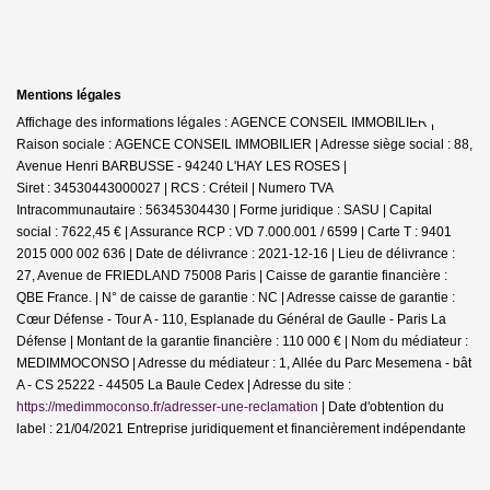
Mentions légales
Affichage des informations légales : AGENCE CONSEIL IMMOBILIER |
Raison sociale : AGENCE CONSEIL IMMOBILIER | Adresse siège social : 88,
Avenue Henri BARBUSSE - 94240 L'HAY LES ROSES |
Siret : 34530443000027 | RCS : Créteil | Numero TVA
Intracommunautaire : 56345304430 | Forme juridique : SASU | Capital
social : 7622,45 € | Assurance RCP : VD 7.000.001 / 6599 |
Carte T : 9401
2015 000 002 636 | Date de délivrance : 2021-12-16 | Lieu de délivrance :
27, Avenue de FRIEDLAND 75008 Paris | Caisse de garantie financière :
QBE France. | N° de caisse de garantie : NC | Adresse caisse de garantie :
Cœur Défense - Tour A - 110, Esplanade du Général de Gaulle - Paris La
Défense | Montant de la garantie financière : 110 000 € | Nom du médiateur :
MEDIMMOCONSO | Adresse du médiateur : 1, Allée du Parc Mesemena - bât
A - CS 25222 - 44505 La Baule Cedex | Adresse du site :
https://medimmoconso.fr/adresser-une-reclamation
| Date d'obtention du
label : 21/04/2021
Entreprise juridiquement et financièrement indépendante