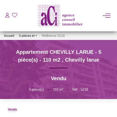
ACHETER
Accueil
5 pièces et +
Référence 5218
LOUER
Appartement CHEVILLY LARUE - 5
ESTIMER
pièce(s) - 110 m2
,
Chevilly larue
L'AGENCE
Vendu
BIENS VENDUS
5
pièce(s)
•
110
m²
•
Réf : 5218
CONTACT
Vendu