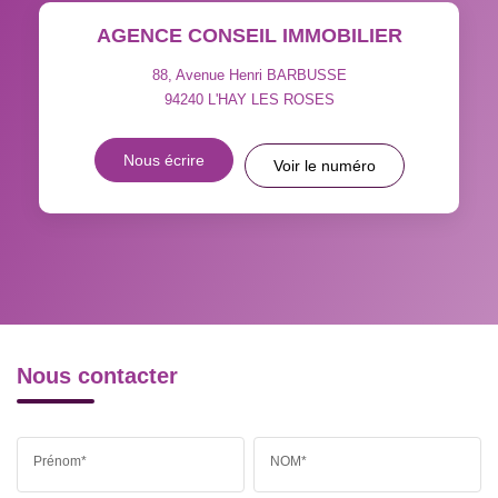
AGENCE CONSEIL IMMOBILIER
TAXE FONCIÈRE
PART DES MÉNAGES SANS
VOITURE
88, Avenue Henri BARBUSSE
94240
L'HAY LES ROSES
DISTANCE DE L'AÉROPORT :
SUPERFICIE :
Nous écrire
Voir le numéro
RÉSULTATS DES LYCÉES
ECOLES ET CRÈCHES
RESTAURANTS ET CAFÉS
COMMERCES
MÉDECINS
Nous contacter
Prénom*
NOM*