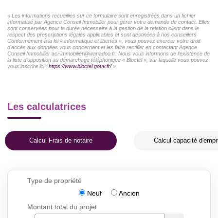
« Les informations recueillies sur ce formulaire sont enregistrées dans un fichier
informatisé par Agence Conseil Immobilier pour gérer votre demande de contact. Elles
sont conservées pour la durée nécessaire à la gestion de la relation client dans le
respect des prescriptions légales applicables et sont destinées à nos conseillers
Conformément à la loi « informatique et libertés », vous pouvez exercer votre droit
d'accès aux données vous concernant et les faire rectifier en contactant Agence
Conseil Immobilier aci-immobilier@wanadoo.fr. Nous vous informons de l'existence de
la liste d'opposition au démarchage téléphonique « Bloctel », sur laquelle vous pouvez
vous inscrire ici :
https://www.bloctel.gouv.fr/
»
Les calculatrices
Calcul Frais de notaire
Calcul capacité d'empr