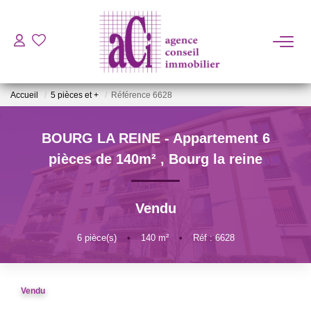
ACHETER
Accueil
5 pièces et +
Référence 6628
LOUER
BOURG LA REINE - Appartement 6
ESTIMER
pièces de 140m²
,
Bourg la reine
L'AGENCE
Vendu
BIENS VENDUS
6
pièce(s)
•
140
m²
•
Réf : 6628
CONTACT
Vendu