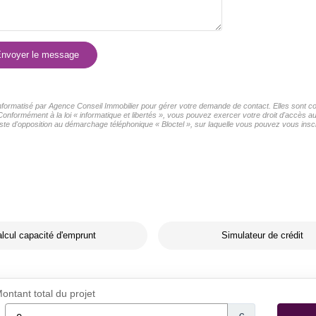
nvoyer le message
 informatisé par Agence Conseil Immobilier pour gérer votre demande de contact. Elles sont con
Conformément à la loi « informatique et libertés », vous pouvez exercer votre droit d'accès 
ste d'opposition au démarchage téléphonique « Bloctel », sur laquelle vous pouvez vous inscri
lcul capacité d'emprunt
Simulateur de crédit