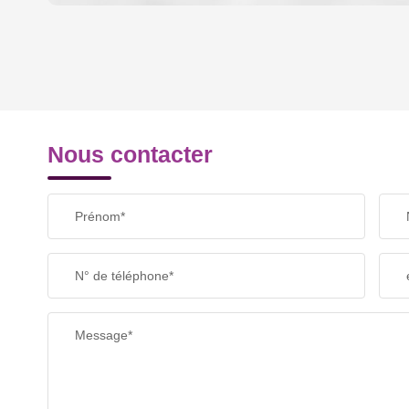
DENSITÉ DE POPULATION
REVENU MENSUEL PAR MÉNAGE
Nous contacter
TAXE FONCIÈRE
Prénom*
SUPERFICIE :
N° de téléphone*
RESTAURANTS ET CAFÉS
Message*