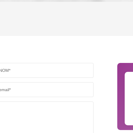
ENFANTS ET ADOLESCENTS
AGE M
TAUX DE PROPRIÉTAIRES
TAUX D
PART DES MÉNAGES SANS VOITURE
DISTAN
NOM*
RÉSULTATS DES LYCÉES
ECOLES
email*
COMMERCES
MÉDEC