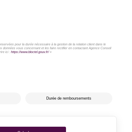
servées pour la durée nécessaire à la gestion de la relation client dans le
aux données vous concernant et les faire rectifier en contactant Agence Conseil
re ici :
https://www.bloctel.gouv.fr/
»
Durée de remboursements