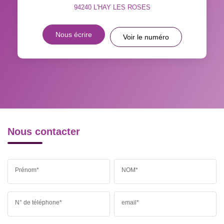
94240
L'HAY LES ROSES
DISTANCE DE L'AÉROPORT :
SUPERFICIE :
Nous écrire
Voir le numéro
RÉSULTATS DES LYCÉES
ECOLES ET CRÈCHES
RESTAURANTS ET CAFÉS
COMMERCES
MÉDECINS
Nous contacter
Prénom*
NOM*
N° de téléphone*
email*