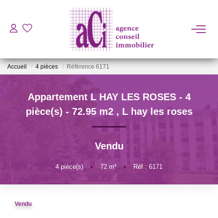
ACHETER
Accueil
4 pièces
Référence 6171
LOUER
Appartement L HAY LES ROSES - 4
ESTIMER
pièce(s) - 72.95 m2
,
L hay les roses
L'AGENCE
Vendu
BIENS VENDUS
4
pièce(s)
•
72
m²
•
Réf : 6171
CONTACT
Vendu