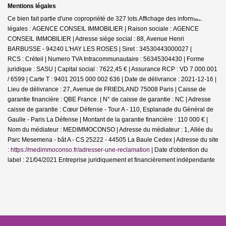
Mentions légales
Ce bien fait partie d'une copropriété de 327 lots.Affichage des informations
légales : AGENCE CONSEIL IMMOBILIER | Raison sociale : AGENCE
CONSEIL IMMOBILIER | Adresse siège social : 88, Avenue Henri
BARBUSSE - 94240 L'HAY LES ROSES | Siret : 34530443000027 |
RCS : Créteil | Numero TVA Intracommunautaire : 56345304430 | Forme
juridique : SASU | Capital social : 7622,45 € | Assurance RCP : VD 7.000.001
/ 6599 |
Carte T : 9401 2015 000 002 636 | Date de délivrance : 2021-12-16 |
Lieu de délivrance : 27, Avenue de FRIEDLAND 75008 Paris | Caisse de
garantie financière : QBE France. | N° de caisse de garantie : NC | Adresse
caisse de garantie : Cœur Défense - Tour A - 110, Esplanade du Général de
Gaulle - Paris La Défense | Montant de la garantie financière : 110 000 € |
Nom du médiateur : MEDIMMOCONSO | Adresse du médiateur : 1, Allée du
Parc Mesemena - bât A - CS 25222 - 44505 La Baule Cedex | Adresse du site
:
https://medimmoconso.fr/adresser-une-reclamation
| Date d'obtention du
label : 21/04/2021
Entreprise juridiquement et financièrement indépendante