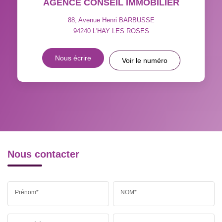
AGENCE CONSEIL IMMOBILIER
TAXE FONCIÈRE
PART DES MÉNAGES SANS
VOITURE
88, Avenue Henri BARBUSSE
94240
L'HAY LES ROSES
DISTANCE DE L'AÉROPORT :
SUPERFICIE :
Nous écrire
Voir le numéro
RÉSULTATS DES LYCÉES
ECOLES ET CRÈCHES
RESTAURANTS ET CAFÉS
COMMERCES
MÉDECINS
Nous contacter
Prénom*
NOM*