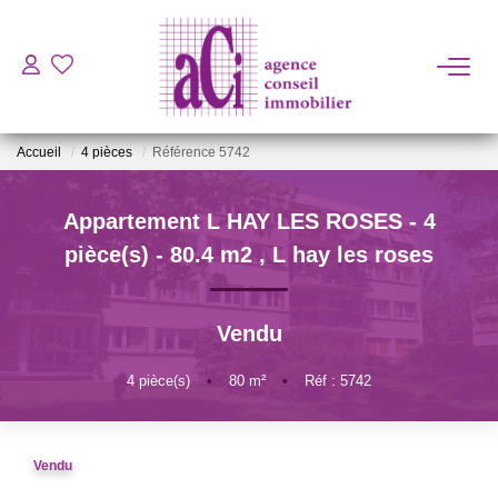
ACHETER
Accueil
4 pièces
Référence 5742
LOUER
Appartement L HAY LES ROSES - 4
ESTIMER
pièce(s) - 80.4 m2
,
L hay les roses
L'AGENCE
Vendu
BIENS VENDUS
4
pièce(s)
•
80
m²
•
Réf : 5742
CONTACT
Vendu