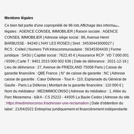
Mentions légales
Ce bien fait partie d'une copropriété de 96 lots.Affichage des informations
légales : AGENCE CONSEIL IMMOBILIER | Raison sociale : AGENCE
CONSEIL IMMOBILIER | Adresse siège social : 88, Avenue Henri
BARBUSSE - 94240 L'HAY LES ROSES | Siret : 34530443000027 |
RCS : Créteil | Numero TVA Intracommunautaire : 56345304430 | Forme
juridique : SASU | Capital social : 7622,45 € | Assurance RCP : VD 7.000.001
/ 6599 |
Carte T : 9401 2015 000 002 636 | Date de délivrance : 2021-12-16 |
Lieu de délivrance : 27, Avenue de FRIEDLAND 75008 Paris | Caisse de
garantie financière : QBE France. | N° de caisse de garantie : NC | Adresse
caisse de garantie : Cœur Défense - Tour A - 110, Esplanade du Général de
Gaulle - Paris La Défense | Montant de la garantie financière : 110 000 € |
Nom du médiateur : MEDIMMOCONSO | Adresse du médiateur : 1, Allée du
Parc Mesemena - bât A - CS 25222 - 44505 La Baule Cedex | Adresse du site
:
https://medimmoconso.fr/adresser-une-reclamation
| Date d'obtention du
label : 21/04/2021
Entreprise juridiquement et financièrement indépendante