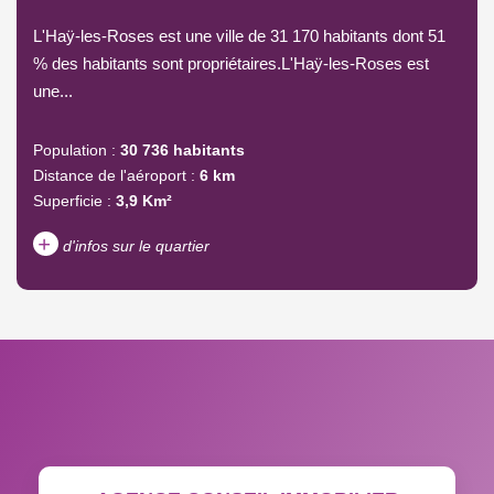
L'Haÿ-les-Roses est une ville de 31 170 habitants dont 51
% des habitants sont propriétaires.L'Haÿ-les-Roses est
une...
Population :
30 736 habitants
Distance de l'aéroport :
6 km
Superficie :
3,9 Km²
+
d'infos sur le quartier
DENSITÉ DE POPULATION
ENFANTS ET ADOLESCENTS
AGE MOYEN
REVENU MENSUEL PAR
MÉNAGE
TAUX DE PROPRIÉTAIRES
TAUX D'HABITATION