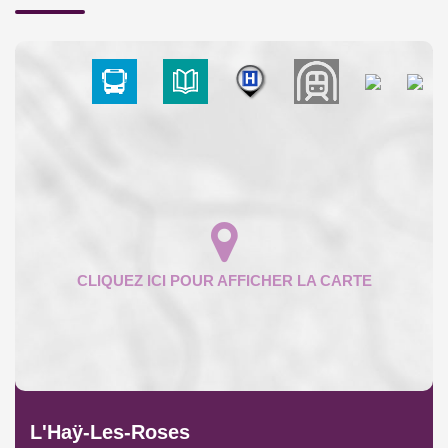
L'Haÿ-Les-Roses