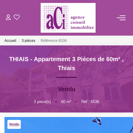
ACHETER
Accueil
3 pièces
Référence 6536
LOUER
THIAIS - Appartement 3 Pièces de 60m²
,
ESTIMER
Thiais
L'AGENCE
Vendu
BIENS VENDUS
3
pièce(s)
•
60
m²
•
Réf : 6536
CONTACT
Vendu