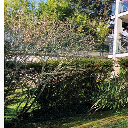
ouvrant sur terrasse et jardin , cuisine indépendante
(ouverture possible), dégagement, 2 chambres, salle de
bains et WC séparés. Cave et parking sous sol. Travaux à
prévoir pour cet appartement idéalement situé proche de
toutes commodités (transports, commerces, écoles).
Nos honoraires
Nous contacter
Imprimer
Partager
Calculer mon budget