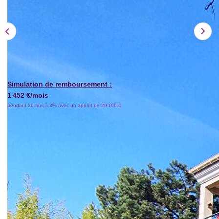
Simulation de remboursement :
1 452 €/mois
pendant 20 ans à 3% avec un apport de 29 100 €
Description
Réf : 6536
Centre ville de Thiais, dans une petite résidence de 2000
calme et sécurisée, APPARTEMENT 3 PIÈCES DE 60 m²
en rez-de-jardin comprenant : entrée avec placard, séjour