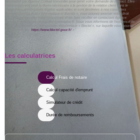
informatisé par Agence Conseil Immobilier pour gérer votre demande de contact. Elles
sont conservées pour la durée nécessaire à la gestion de la relation client dans le
respect des prescriptions légales applicables et sont destinées à nos conseillers
Conformément à la loi « informatique et libertés », vous pouvez exercer votre droit
d'accès aux données vous concernant et les faire rectifier en contactant Agence
Conseil Immobilier aci-immobilier@wanadoo.fr. Nous vous informons de l'existence de
la liste d'opposition au démarchage téléphonique « Bloctel », sur laquelle vous pouvez
vous inscrire ici :
https://www.bloctel.gouv.fr/
»
Les calculatrices
Calcul Frais de notaire
Calcul capacité d'emprunt
Simulateur de crédit
Durée de remboursements