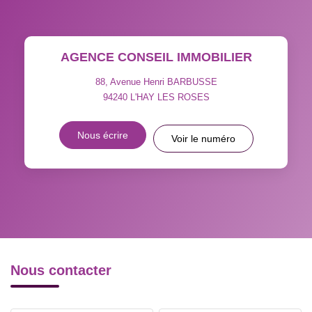
TAUX DE PROPRIÉTAIRES
TAUX D'HABITATION
AGENCE CONSEIL IMMOBILIER
TAXE FONCIÈRE
PART DES MÉNAGES SANS
VOITURE
88, Avenue Henri BARBUSSE
94240
L'HAY LES ROSES
DISTANCE DE L'AÉROPORT :
SUPERFICIE :
Nous écrire
Voir le numéro
RÉSULTATS DES LYCÉES
ECOLES ET CRÈCHES
RESTAURANTS ET CAFÉS
COMMERCES
MÉDECINS
Nous contacter