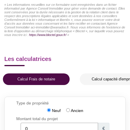
« Les informations recueillies sur ce formulaire sont enregistrées dans un fichier
informatisé par Agence Conseil Immobilier pour gérer votre demande de contact. Elles
sont conservées pour la durée nécessaire à la gestion de la relation client dans le
respect des prescriptions légales applicables et sont destinées à nos conseillers
Conformément à la loi « informatique et libertés », vous pouvez exercer votre droit
d'accès aux données vous concernant et les faire rectifier en contactant Agence
Conseil Immobilier aci-immobilier@wanadoo.fr. Nous vous informons de l'existence de
la liste d'opposition au démarchage téléphonique « Bloctel », sur laquelle vous pouvez
vous inscrire ici :
https://www.bloctel.gouv.fr/
»
Les calculatrices
Calcul Frais de notaire
Calcul capacité d'empr