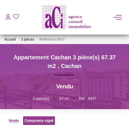
ACHETER
Accueil
3 pièces
Référence 6437
LOUER
Appartement Cachan 3 pièce(s) 67.37
ESTIMER
m2
,
Cachan
L'AGENCE
Vendu
BIENS VENDUS
3
pièce(s)
•
67
m²
•
Réf : 6437
CONTACT
Vendu
Compromis signé