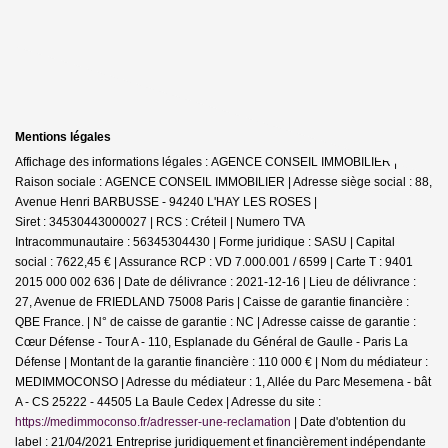
Mentions légales
Affichage des informations légales : AGENCE CONSEIL IMMOBILIER |
Raison sociale : AGENCE CONSEIL IMMOBILIER | Adresse siège social : 88,
Avenue Henri BARBUSSE - 94240 L'HAY LES ROSES |
Siret : 34530443000027 | RCS : Créteil | Numero TVA
Intracommunautaire : 56345304430 | Forme juridique : SASU | Capital
social : 7622,45 € | Assurance RCP : VD 7.000.001 / 6599 |
Carte T : 9401
2015 000 002 636 | Date de délivrance : 2021-12-16 | Lieu de délivrance :
27, Avenue de FRIEDLAND 75008 Paris | Caisse de garantie financière :
QBE France. | N° de caisse de garantie : NC | Adresse caisse de garantie :
Cœur Défense - Tour A - 110, Esplanade du Général de Gaulle - Paris La
Défense | Montant de la garantie financière : 110 000 € | Nom du médiateur :
MEDIMMOCONSO | Adresse du médiateur : 1, Allée du Parc Mesemena - bât
A - CS 25222 - 44505 La Baule Cedex | Adresse du site :
https://medimmoconso.fr/adresser-une-reclamation
| Date d'obtention du
label : 21/04/2021
Entreprise juridiquement et financièrement indépendante