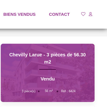
BIENS VENDUS
CONTACT
Chevilly Larue - 3 pièces de 56.30
m2
Vendu
56
m²
3
pièce(s)
Réf :
6424