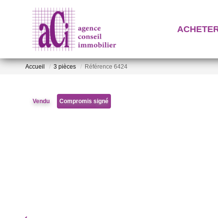
ACHETE
Accueil
3 pièces
Référence 6424
Vendu
Compromis signé