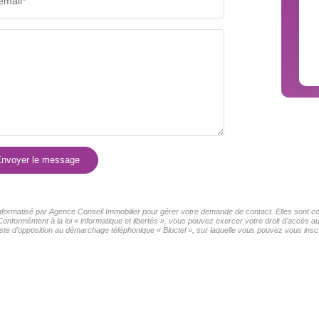
email*
COMMERCES
MÉDEC
nvoyer le message
 informatisé par Agence Conseil Immobilier pour gérer votre demande de contact. Elles sont con
Conformément à la loi « informatique et libertés », vous pouvez exercer votre droit d'accès 
ste d'opposition au démarchage téléphonique « Bloctel », sur laquelle vous pouvez vous inscri