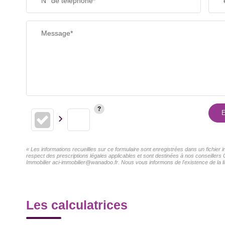
N° de téléphone*
RESTAURANTS ET CAFÉS
Message*
E
« Les informations recueillies sur ce formulaire sont enregistrées dans un fichier
respect des prescriptions légales applicables et sont destinées à nos conseillers 
Immobilier aci-immobilier@wanadoo.fr. Nous vous informons de l'existence de la li
Les calculatrices