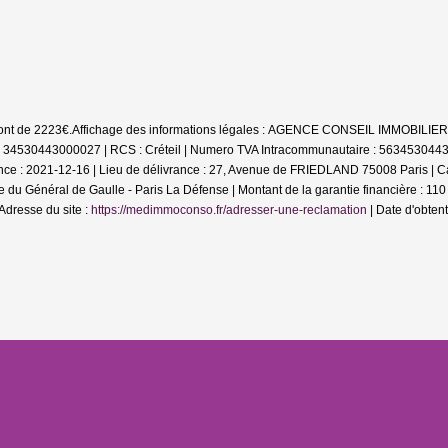
sont de 2223€.
Affichage des informations légales : AGENCE CONSEIL IMMOBILIER
34530443000027 | RCS : Créteil | Numero TVA Intracommunautaire : 56345304430 | 
nce : 2021-12-16 | Lieu de délivrance : 27, Avenue de FRIEDLAND 75008 Paris | Cai
de du Général de Gaulle - Paris La Défense | Montant de la garantie financière :
Adresse du site :
https://medimmoconso.fr/adresser-une-reclamation
| Date d'obtent