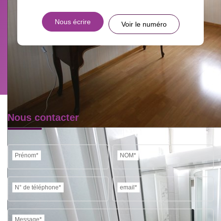
DISTANCE DE L'AÉROPORT :
SUPERFICIE :
Nous écrire
Voir le numéro
RÉSULTATS DES LYCÉES
ECOLES ET CRÈCHES
RESTAURANTS ET CAFÉS
COMMERCES
MÉDECINS
Nous contacter
Prénom*
NOM*
N° de téléphone*
email*
Message*