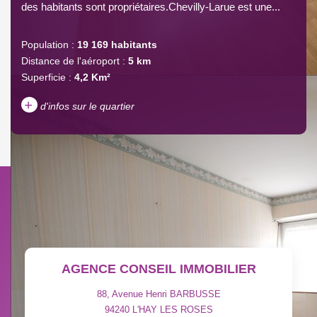
des habitants sont propriétaires.Chevilly-Larue est une...
Population :
19 169 habitants
Distance de l'aéroport :
5 km
Superficie :
4,2 Km²
+
d'infos sur le quartier
DENSITÉ DE POPULATION
ENFANTS ET ADOLESCENTS
AGE MOYEN
REVENU MENSUEL PAR
MÉNAGE
TAUX DE PROPRIÉTAIRES
TAUX D'HABITATION
AGENCE CONSEIL IMMOBILIER
TAXE FONCIÈRE
PART DES MÉNAGES SANS
VOITURE
88, Avenue Henri BARBUSSE
94240
L'HAY LES ROSES