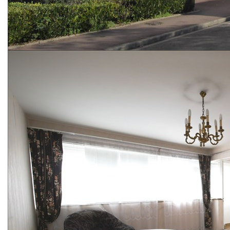
de 63,14m² avec:
- entrée avec placard
- séjour de 18m² ouvrant sur loggia fermée et bénéficiant
d'une agréable orientation Sud/Ouest
- cuisine
- salle d'eau
- Wc séparés
- 2 chambres (9,78m² et 12,14m²)
- dressing