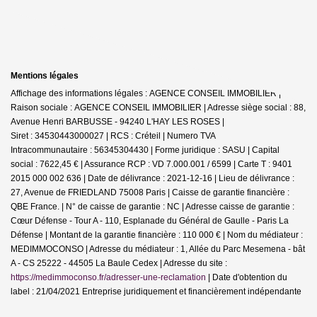
Mentions légales
Affichage des informations légales : AGENCE CONSEIL IMMOBILIER |
Raison sociale : AGENCE CONSEIL IMMOBILIER | Adresse siège social : 88,
Avenue Henri BARBUSSE - 94240 L'HAY LES ROSES |
Siret : 34530443000027 | RCS : Créteil | Numero TVA
Intracommunautaire : 56345304430 | Forme juridique : SASU | Capital
social : 7622,45 € | Assurance RCP : VD 7.000.001 / 6599 |
Carte T : 9401
2015 000 002 636 | Date de délivrance : 2021-12-16 | Lieu de délivrance :
27, Avenue de FRIEDLAND 75008 Paris | Caisse de garantie financière :
QBE France. | N° de caisse de garantie : NC | Adresse caisse de garantie :
Cœur Défense - Tour A - 110, Esplanade du Général de Gaulle - Paris La
Défense | Montant de la garantie financière : 110 000 € | Nom du médiateur :
MEDIMMOCONSO | Adresse du médiateur : 1, Allée du Parc Mesemena - bât
A - CS 25222 - 44505 La Baule Cedex | Adresse du site :
https://medimmoconso.fr/adresser-une-reclamation
| Date d'obtention du
label : 21/04/2021
Entreprise juridiquement et financièrement indépendante