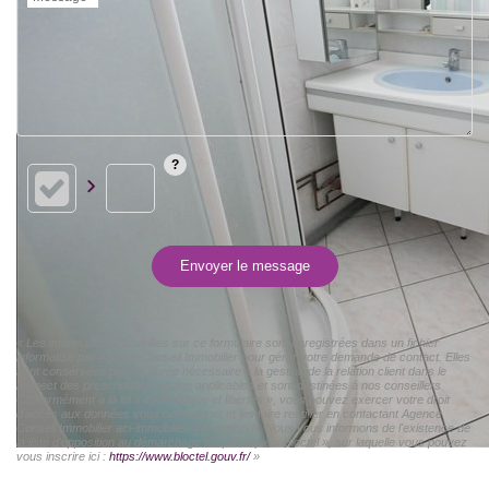
Envoyer le message
« Les informations recueillies sur ce formulaire sont enregistrées dans un fichier
informatisé par Agence Conseil Immobilier pour gérer votre demande de contact. Elles
sont conservées pour la durée nécessaire à la gestion de la relation client dans le
respect des prescriptions légales applicables et sont destinées à nos conseillers
Conformément à la loi « informatique et libertés », vous pouvez exercer votre droit
d'accès aux données vous concernant et les faire rectifier en contactant Agence
Conseil Immobilier aci-immobilier@wanadoo.fr. Nous vous informons de l'existence de
la liste d'opposition au démarchage téléphonique « Bloctel », sur laquelle vous pouvez
vous inscrire ici :
https://www.bloctel.gouv.fr/
»