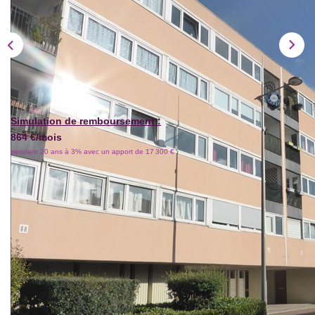
Simulation de remboursement :
864 €/mois
pendant 20 ans à 3% avec un apport de 17 300 €
Description
Réf : 6089
Dans résidence récemment ravalée, en proximité des
commerces et des transports (Bus 286 et 20' à pieds du
Métro Villejuif Louis Aragon), APPARTEMENT 3 PIECES