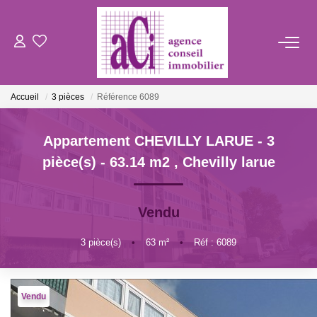
ACHETER
Accueil
3 pièces
Référence 6089
LOUER
Appartement CHEVILLY LARUE - 3
ESTIMER
pièce(s) - 63.14 m2
,
Chevilly larue
L'AGENCE
Vendu
BIENS VENDUS
3
pièce(s)
•
63
m²
•
Réf : 6089
CONTACT
Vendu