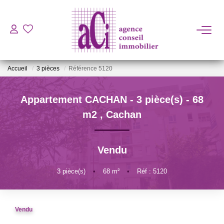
ACHETER
Accueil
3 pièces
Référence 5120
LOUER
Appartement CACHAN - 3 pièce(s) - 68
ESTIMER
m2
,
Cachan
L'AGENCE
Vendu
BIENS VENDUS
3
pièce(s)
•
68
m²
•
Réf : 5120
CONTACT
Vendu