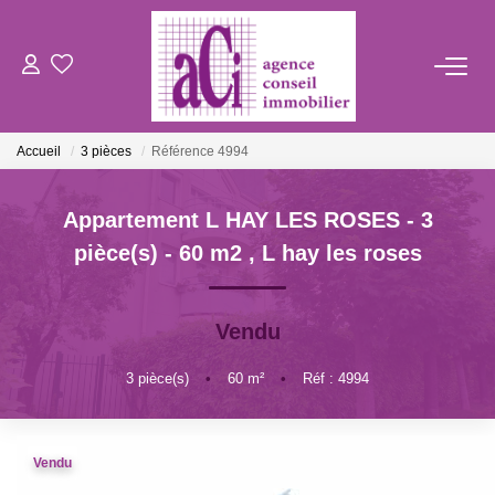
ACHETER
Accueil
3 pièces
Référence 4994
LOUER
Appartement L HAY LES ROSES - 3
ESTIMER
pièce(s) - 60 m2
,
L hay les roses
L'AGENCE
Vendu
BIENS VENDUS
3
pièce(s)
•
60
m²
•
Réf : 4994
CONTACT
Vendu