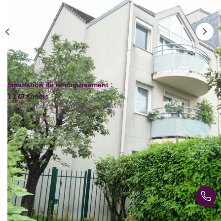
Simulation de remboursement :
1 173 €/mois
pendant 20 ans à 3% avec un apport de 23 500 €
Description
Réf : 4994
Quartier calme et recherché, dans petite résidence bien
entretenue, APPARTEMENT 3 PIECES d'environ 60m²
avec entrée, séjour ouvrant sur balcon Sud, cuisine, 2