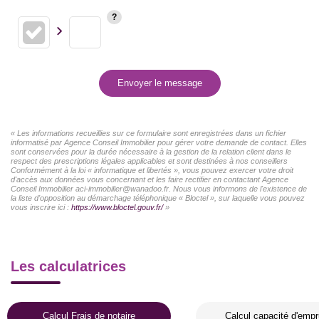
Envoyer le message
« Les informations recueillies sur ce formulaire sont enregistrées dans un fichier
informatisé par Agence Conseil Immobilier pour gérer votre demande de contact. Elles
sont conservées pour la durée nécessaire à la gestion de la relation client dans le
respect des prescriptions légales applicables et sont destinées à nos conseillers
Conformément à la loi « informatique et libertés », vous pouvez exercer votre droit
d'accès aux données vous concernant et les faire rectifier en contactant Agence
Conseil Immobilier aci-immobilier@wanadoo.fr. Nous vous informons de l'existence de
la liste d'opposition au démarchage téléphonique « Bloctel », sur laquelle vous pouvez
vous inscrire ici :
https://www.bloctel.gouv.fr/
»
Les calculatrices
Calcul Frais de notaire
Calcul capacité d'empr