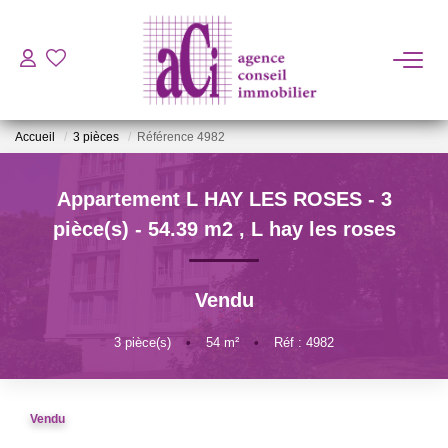
ACHETER
Accueil
3 pièces
Référence 4982
LOUER
Appartement L HAY LES ROSES - 3
ESTIMER
pièce(s) - 54.39 m2
,
L hay les roses
L'AGENCE
Vendu
BIENS VENDUS
3
pièce(s)
•
54
m²
•
Réf : 4982
CONTACT
Vendu