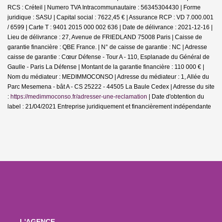
RCS : Créteil | Numero TVA Intracommunautaire : 56345304430 | Forme
juridique : SASU | Capital social : 7622,45 € | Assurance RCP : VD 7.000.001
/ 6599 |
Carte T : 9401 2015 000 002 636 | Date de délivrance : 2021-12-16 |
Lieu de délivrance : 27, Avenue de FRIEDLAND 75008 Paris | Caisse de
garantie financière : QBE France. | N° de caisse de garantie : NC | Adresse
caisse de garantie : Cœur Défense - Tour A - 110, Esplanade du Général de
Gaulle - Paris La Défense | Montant de la garantie financière : 110 000 € |
Nom du médiateur : MEDIMMOCONSO | Adresse du médiateur : 1, Allée du
Parc Mesemena - bât A - CS 25222 - 44505 La Baule Cedex | Adresse du site
:
https://medimmoconso.fr/adresser-une-reclamation
| Date d'obtention du
label : 21/04/2021
Entreprise juridiquement et financièrement indépendante
L'AGENCE