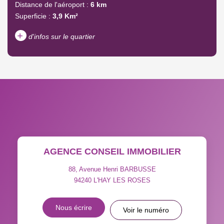
Distance de l'aéroport :
6 km
Superficie :
3,9 Km²
+
d'infos sur le quartier
DENSITÉ DE POPULATION
ENFANTS ET ADOLESCENTS
AGE MOYEN
REVENU MENSUEL PAR
MÉNAGE
TAUX DE PROPRIÉTAIRES
TAUX D'HABITATION
AGENCE CONSEIL IMMOBILIER
TAXE FONCIÈRE
PART DES MÉNAGES SANS
VOITURE
88, Avenue Henri BARBUSSE
94240
L'HAY LES ROSES
DISTANCE DE L'AÉROPORT :
SUPERFICIE :
Nous écrire
Voir le numéro
RÉSULTATS DES LYCÉES
ECOLES ET CRÈCHES