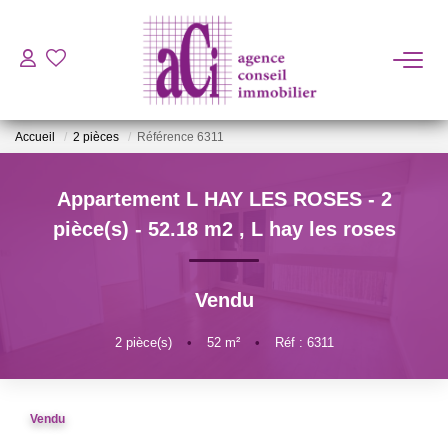
ACHETER
Accueil
2 pièces
Référence 6311
LOUER
Appartement L HAY LES ROSES - 2
ESTIMER
pièce(s) - 52.18 m2
,
L hay les roses
L'AGENCE
Vendu
BIENS VENDUS
2
pièce(s)
•
52
m²
•
Réf : 6311
CONTACT
Vendu