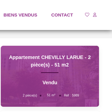
BIENS VENDUS
CONTACT
Appartement CHEVILLY LARUE - 2
pièce(s) - 51 m2
Vendu
51
m²
2
pièce(s)
Réf :
5989