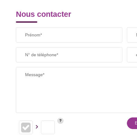
Nous contacter
TAXE FONCIÈRE
Prénom*
SUPERFICIE :
N° de téléphone*
RESTAURANTS ET CAFÉS
Message*
E