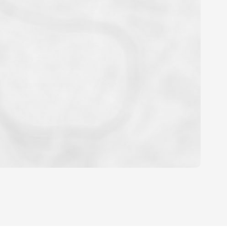
OYEN
'HABITATION