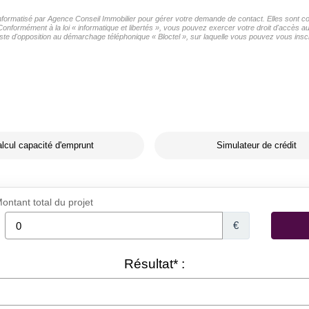
 informatisé par Agence Conseil Immobilier pour gérer votre demande de contact. Elles sont con
Conformément à la loi « informatique et libertés », vous pouvez exercer votre droit d'accès 
ste d'opposition au démarchage téléphonique « Bloctel », sur laquelle vous pouvez vous inscri
lcul capacité d'emprunt
Simulateur de crédit