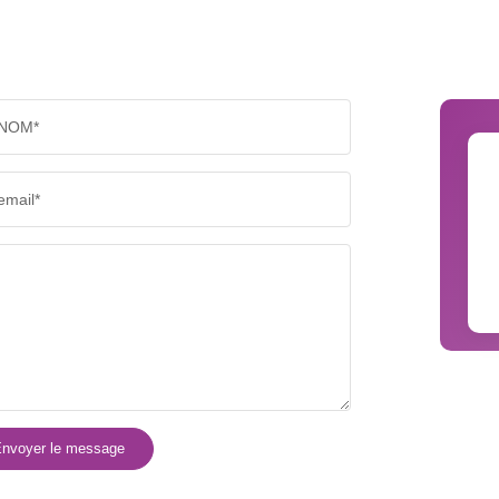
PART DES MÉNAGES SANS VOITURE
DISTAN
NOM*
RÉSULTATS DES LYCÉES
ECOLES
email*
COMMERCES
MÉDEC
nvoyer le message