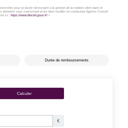
servées pour la durée nécessaire à la gestion de la relation client dans le
aux données vous concernant et les faire rectifier en contactant Agence Conseil
re ici :
https://www.bloctel.gouv.fr/
»
Durée de remboursements