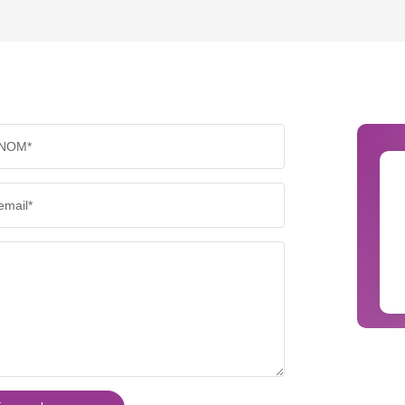
TAUX DE PROPRIÉTAIRES
TAUX D
PART DES MÉNAGES SANS VOITURE
DISTAN
NOM*
RÉSULTATS DES LYCÉES
ECOLES
email*
COMMERCES
MÉDEC