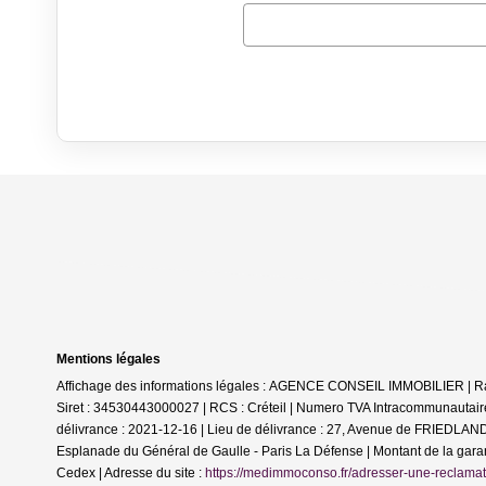
Mentions légales
Affichage des informations légales : AGENCE CONSEIL IMMOBILIER | 
Siret : 34530443000027 | RCS : Créteil | Numero TVA Intracommunautaire
délivrance : 2021-12-16 | Lieu de délivrance : 27, Avenue de FRIEDLAND 7
Esplanade du Général de Gaulle - Paris La Défense | Montant de la gar
Cedex | Adresse du site :
https://medimmoconso.fr/adresser-une-reclamat