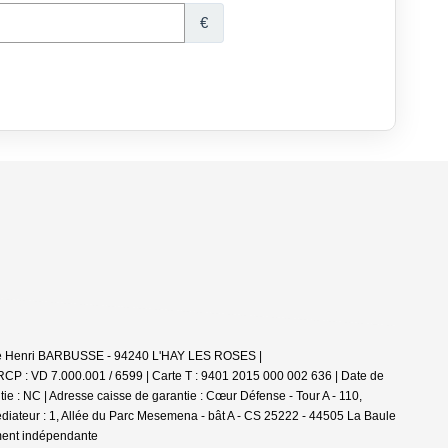
nue Henri BARBUSSE - 94240 L'HAY LES ROSES |
 RCP : VD 7.000.001 / 6599 |
Carte T : 9401 2015 000 002 636 | Date de
ie : NC | Adresse caisse de garantie : Cœur Défense - Tour A - 110,
iateur : 1, Allée du Parc Mesemena - bât A - CS 25222 - 44505 La Baule
ement indépendante