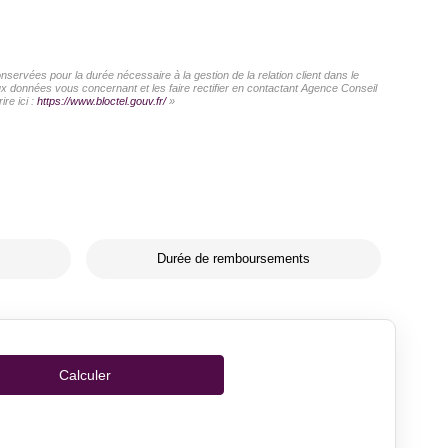
servées pour la durée nécessaire à la gestion de la relation client dans le
aux données vous concernant et les faire rectifier en contactant Agence Conseil
re ici :
https://www.bloctel.gouv.fr/
»
Durée de remboursements