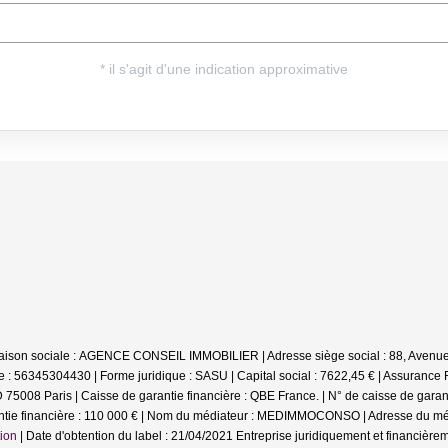
Raison sociale : AGENCE CONSEIL IMMOBILIER | Adresse siège social : 88, Ave
 : 56345304430 | Forme juridique : SASU | Capital social : 7622,45 € | Assurance
5008 Paris | Caisse de garantie financière : QBE France. | N° de caisse de garant
antie financière : 110 000 € | Nom du médiateur : MEDIMMOCONSO | Adresse du méd
ion
| Date d'obtention du label : 21/04/2021
Entreprise juridiquement et financièr