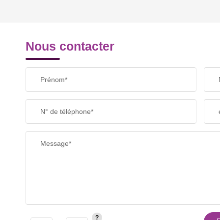
REVENU MENSUEL PAR MÉNAGE
Nous contacter
TAXE FONCIÈRE
Prénom*
SUPERFICIE :
N° de téléphone*
RESTAURANTS ET CAFÉS
Message*