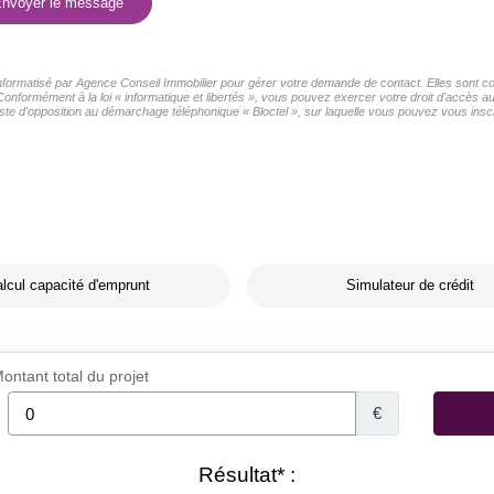
nvoyer le message
 informatisé par Agence Conseil Immobilier pour gérer votre demande de contact. Elles sont con
Conformément à la loi « informatique et libertés », vous pouvez exercer votre droit d'accès 
ste d'opposition au démarchage téléphonique « Bloctel », sur laquelle vous pouvez vous inscri
lcul capacité d'emprunt
Simulateur de crédit