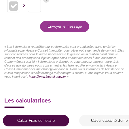
Envoyer le message
« Les informations recueillies sur ce formulaire sont enregistrées dans un fichier
informatisé par Agence Conseil Immobilier pour gérer votre demande de contact. Elles
sont conservées pour la durée nécessaire à la gestion de la relation client dans le
respect des prescriptions légales applicables et sont destinées à nos conseillers
Conformément à la loi « informatique et libertés », vous pouvez exercer votre droit
d'accès aux données vous concernant et les faire rectifier en contactant Agence
Conseil Immobilier aci-immobilier@wanadoo.fr. Nous vous informons de l'existence de
la liste d'opposition au démarchage téléphonique « Bloctel », sur laquelle vous pouvez
vous inscrire ici :
https://www.bloctel.gouv.fr/
»
Les calculatrices
Calcul Frais de notaire
Calcul capacité d'empr