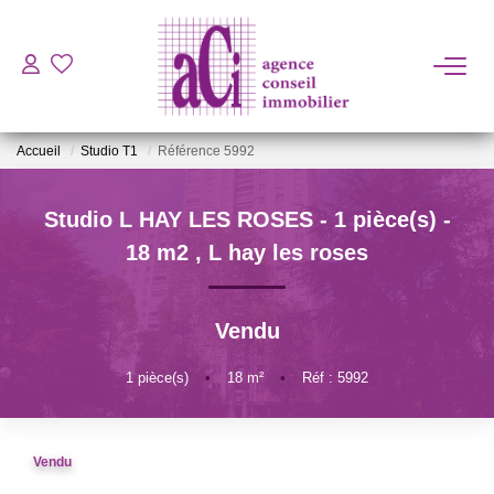
ACHETER
Accueil
Studio T1
Référence 5992
LOUER
Studio L HAY LES ROSES - 1 pièce(s) -
ESTIMER
18 m2
,
L hay les roses
L'AGENCE
Vendu
BIENS VENDUS
1
pièce(s)
•
18
m²
•
Réf : 5992
CONTACT
Vendu