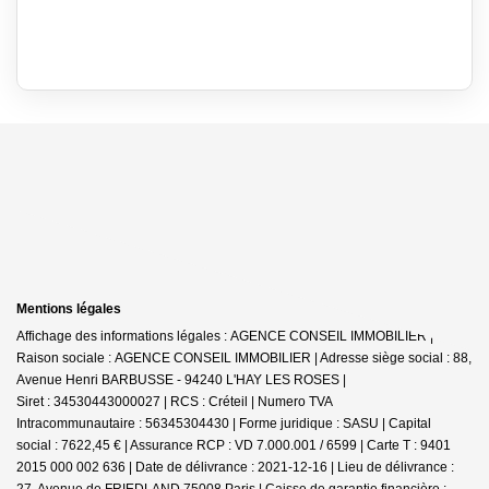
Mentions légales
Affichage des informations légales : AGENCE CONSEIL IMMOBILIER |
Raison sociale : AGENCE CONSEIL IMMOBILIER | Adresse siège social : 88,
Avenue Henri BARBUSSE - 94240 L'HAY LES ROSES |
Siret : 34530443000027 | RCS : Créteil | Numero TVA
Intracommunautaire : 56345304430 | Forme juridique : SASU | Capital
social : 7622,45 € | Assurance RCP : VD 7.000.001 / 6599 |
Carte T : 9401
2015 000 002 636 | Date de délivrance : 2021-12-16 | Lieu de délivrance :
27, Avenue de FRIEDLAND 75008 Paris | Caisse de garantie financière :