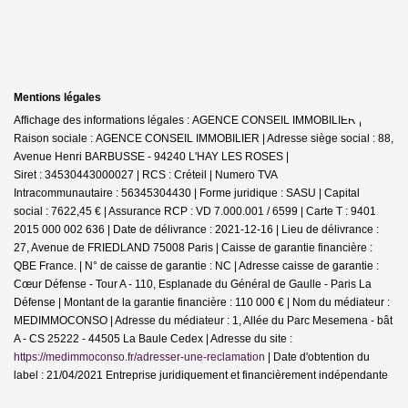
Mentions légales
Affichage des informations légales : AGENCE CONSEIL IMMOBILIER |
Raison sociale : AGENCE CONSEIL IMMOBILIER | Adresse siège social : 88,
Avenue Henri BARBUSSE - 94240 L'HAY LES ROSES |
Siret : 34530443000027 | RCS : Créteil | Numero TVA
Intracommunautaire : 56345304430 | Forme juridique : SASU | Capital
social : 7622,45 € | Assurance RCP : VD 7.000.001 / 6599 |
Carte T : 9401
2015 000 002 636 | Date de délivrance : 2021-12-16 | Lieu de délivrance :
27, Avenue de FRIEDLAND 75008 Paris | Caisse de garantie financière :
QBE France. | N° de caisse de garantie : NC | Adresse caisse de garantie :
Cœur Défense - Tour A - 110, Esplanade du Général de Gaulle - Paris La
Défense | Montant de la garantie financière : 110 000 € | Nom du médiateur :
MEDIMMOCONSO | Adresse du médiateur : 1, Allée du Parc Mesemena - bât
A - CS 25222 - 44505 La Baule Cedex | Adresse du site :
https://medimmoconso.fr/adresser-une-reclamation
| Date d'obtention du
label : 21/04/2021
Entreprise juridiquement et financièrement indépendante