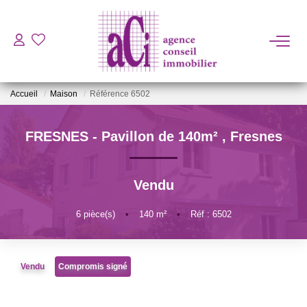
ACHETER
Accueil
Maison
Référence 6502
LOUER
FRESNES - Pavillon de 140m²
,
Fresnes
ESTIMER
Vendu
L'AGENCE
6
pièce(s)
•
140
m²
•
Réf : 6502
BIENS VENDUS
Vendu
Compromis signé
CONTACT