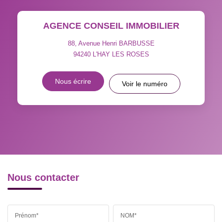
TAUX DE PROPRIÉTAIRES
TAUX D'HABITATION
AGENCE CONSEIL IMMOBILIER
TAXE FONCIÈRE
PART DES MÉNAGES SANS
VOITURE
88, Avenue Henri BARBUSSE
94240
L'HAY LES ROSES
DISTANCE DE L'AÉROPORT :
SUPERFICIE :
Nous écrire
Voir le numéro
RÉSULTATS DES LYCÉES
ECOLES ET CRÈCHES
RESTAURANTS ET CAFÉS
COMMERCES
MÉDECINS
Nous contacter
Prénom*
NOM*