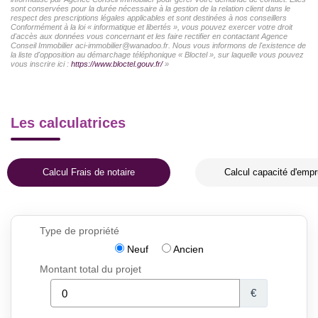
sont conservées pour la durée nécessaire à la gestion de la relation client dans le
respect des prescriptions légales applicables et sont destinées à nos conseillers
Conformément à la loi « informatique et libertés », vous pouvez exercer votre droit
d'accès aux données vous concernant et les faire rectifier en contactant Agence
Conseil Immobilier aci-immobilier@wanadoo.fr. Nous vous informons de l'existence de
la liste d'opposition au démarchage téléphonique « Bloctel », sur laquelle vous pouvez
vous inscrire ici :
https://www.bloctel.gouv.fr/
»
Les calculatrices
Calcul Frais de notaire
Calcul capacité d'empr