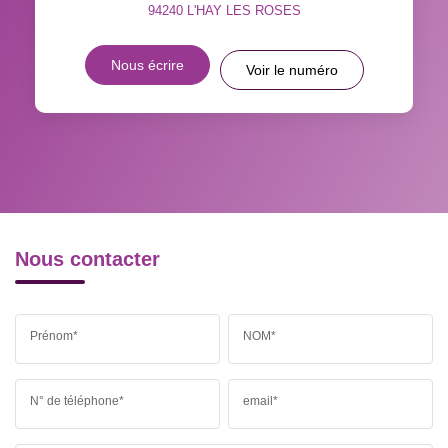
94240
L'HAY LES ROSES
DISTANCE DE L'AÉROPORT :
SUPERFICIE :
Nous écrire
Voir le numéro
RÉSULTATS DES LYCÉES
ECOLES ET CRÈCHES
RESTAURANTS ET CAFÉS
COMMERCES
MÉDECINS
Nous contacter
Prénom*
NOM*
N° de téléphone*
email*