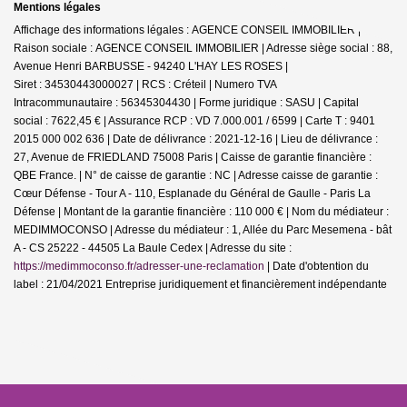
Mentions légales
Affichage des informations légales : AGENCE CONSEIL IMMOBILIER |
Raison sociale : AGENCE CONSEIL IMMOBILIER | Adresse siège social : 88,
Avenue Henri BARBUSSE - 94240 L'HAY LES ROSES |
Siret : 34530443000027 | RCS : Créteil | Numero TVA
Intracommunautaire : 56345304430 | Forme juridique : SASU | Capital
social : 7622,45 € | Assurance RCP : VD 7.000.001 / 6599 |
Carte T : 9401
2015 000 002 636 | Date de délivrance : 2021-12-16 | Lieu de délivrance :
27, Avenue de FRIEDLAND 75008 Paris | Caisse de garantie financière :
QBE France. | N° de caisse de garantie : NC | Adresse caisse de garantie :
Cœur Défense - Tour A - 110, Esplanade du Général de Gaulle - Paris La
Défense | Montant de la garantie financière : 110 000 € | Nom du médiateur :
MEDIMMOCONSO | Adresse du médiateur : 1, Allée du Parc Mesemena - bât
A - CS 25222 - 44505 La Baule Cedex | Adresse du site :
https://medimmoconso.fr/adresser-une-reclamation
| Date d'obtention du
label : 21/04/2021
Entreprise juridiquement et financièrement indépendante