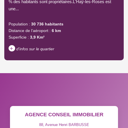
% des habitants sont propriétaires.L'Haÿ-les-Roses est
une...
Population :
30 736 habitants
Distance de l'aéroport :
6 km
Superficie :
3,9 Km²
+
d'infos sur le quartier
DENSITÉ DE POPULATION
ENFANTS ET ADOLESCENTS
AGE MOYEN
REVENU MENSUEL PAR
MÉNAGE
TAUX DE PROPRIÉTAIRES
TAUX D'HABITATION
AGENCE CONSEIL IMMOBILIER
TAXE FONCIÈRE
PART DES MÉNAGES SANS
VOITURE
88, Avenue Henri BARBUSSE