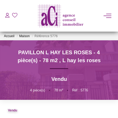
ACHETER
Accueil
Maison
Référence 5776
LOUER
PAVILLON L HAY LES ROSES - 4
ESTIMER
pièce(s) - 78 m2
,
L hay les roses
L'AGENCE
Vendu
BIENS VENDUS
4
pièce(s)
•
78
m²
•
Réf : 5776
CONTACT
Vendu