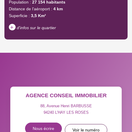
Population :
27 154 habitants
Distance de l'aéroport :
4 km
Superficie :
3,5 Km²
+
d'infos sur le quartier
DENSITÉ DE POPULATION
ENFANTS ET ADOLESCENTS
AGE MOYEN
REVENU MENSUEL PAR
MÉNAGE
TAUX DE PROPRIÉTAIRES
TAUX D'HABITATION
AGENCE CONSEIL IMMOBILIER
TAXE FONCIÈRE
PART DES MÉNAGES SANS
VOITURE
88, Avenue Henri BARBUSSE
94240
L'HAY LES ROSES
DISTANCE DE L'AÉROPORT :
SUPERFICIE :
Nous écrire
Voir le numéro