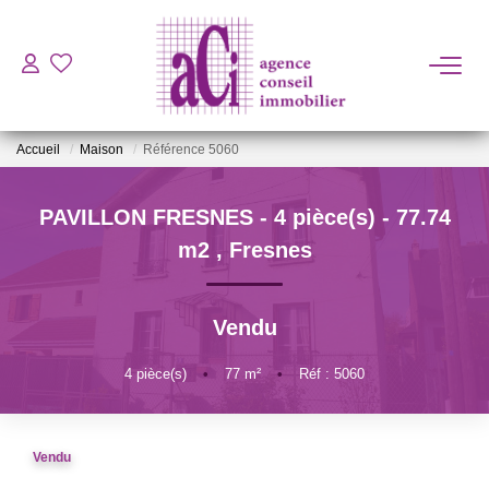
ACHETER
Accueil
Maison
Référence 5060
LOUER
PAVILLON FRESNES - 4 pièce(s) - 77.74
ESTIMER
m2
,
Fresnes
L'AGENCE
Vendu
BIENS VENDUS
4
pièce(s)
•
77
m²
•
Réf : 5060
CONTACT
Vendu