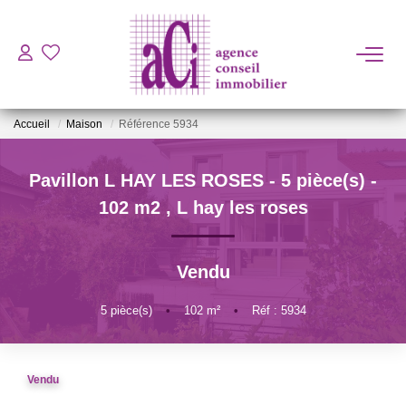
ACHETER
Accueil
Maison
Référence 5934
LOUER
Pavillon L HAY LES ROSES - 5 pièce(s) -
ESTIMER
102 m2
,
L hay les roses
L'AGENCE
Vendu
BIENS VENDUS
5
pièce(s)
•
102
m²
•
Réf : 5934
CONTACT
Vendu