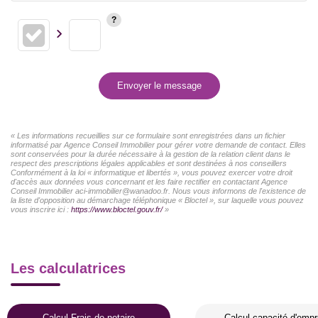
Envoyer le message
« Les informations recueillies sur ce formulaire sont enregistrées dans un fichier
informatisé par Agence Conseil Immobilier pour gérer votre demande de contact. Elles
sont conservées pour la durée nécessaire à la gestion de la relation client dans le
respect des prescriptions légales applicables et sont destinées à nos conseillers
Conformément à la loi « informatique et libertés », vous pouvez exercer votre droit
d'accès aux données vous concernant et les faire rectifier en contactant Agence
Conseil Immobilier aci-immobilier@wanadoo.fr. Nous vous informons de l'existence de
la liste d'opposition au démarchage téléphonique « Bloctel », sur laquelle vous pouvez
vous inscrire ici :
https://www.bloctel.gouv.fr/
»
Les calculatrices
Calcul Frais de notaire
Calcul capacité d'empr