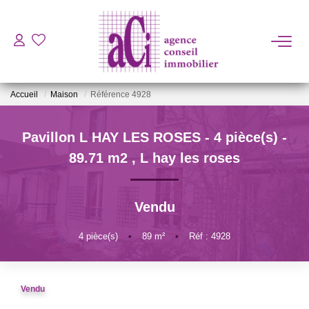
ACHETER
Accueil
Maison
Référence 4928
LOUER
Pavillon L HAY LES ROSES - 4 pièce(s) -
ESTIMER
89.71 m2
,
L hay les roses
L'AGENCE
Vendu
BIENS VENDUS
4
pièce(s)
•
89
m²
•
Réf : 4928
CONTACT
Vendu