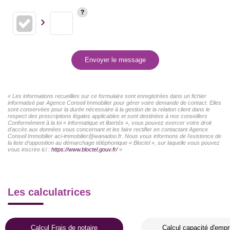
Envoyer le message
« Les informations recueillies sur ce formulaire sont enregistrées dans un fichier
informatisé par Agence Conseil Immobilier pour gérer votre demande de contact. Elles
sont conservées pour la durée nécessaire à la gestion de la relation client dans le
respect des prescriptions légales applicables et sont destinées à nos conseillers
Conformément à la loi « informatique et libertés », vous pouvez exercer votre droit
d'accès aux données vous concernant et les faire rectifier en contactant Agence
Conseil Immobilier aci-immobilier@wanadoo.fr. Nous vous informons de l'existence de
la liste d'opposition au démarchage téléphonique « Bloctel », sur laquelle vous pouvez
vous inscrire ici :
https://www.bloctel.gouv.fr/
»
Les calculatrices
Calcul Frais de notaire
Calcul capacité d'empr