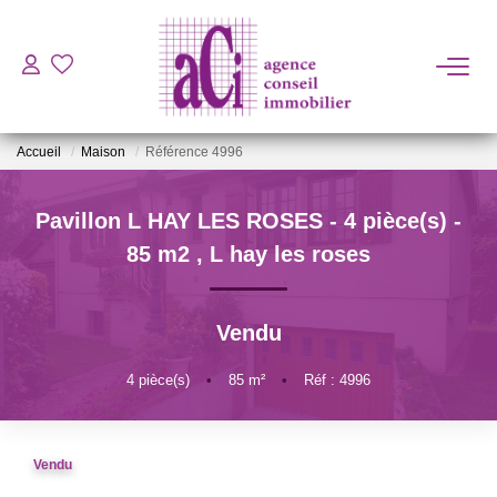
ACHETER
Accueil
Maison
Référence 4996
LOUER
Pavillon L HAY LES ROSES - 4 pièce(s) -
ESTIMER
85 m2
,
L hay les roses
L'AGENCE
Vendu
BIENS VENDUS
4
pièce(s)
•
85
m²
•
Réf : 4996
CONTACT
Vendu