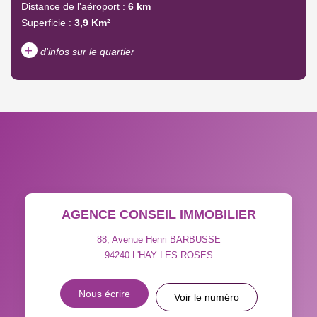
Distance de l'aéroport :
6 km
Superficie :
3,9 Km²
+
d'infos sur le quartier
DENSITÉ DE POPULATION
ENFANTS ET ADOLESCENTS
AGE MOYEN
REVENU MENSUEL PAR
MÉNAGE
TAUX DE PROPRIÉTAIRES
TAUX D'HABITATION
AGENCE CONSEIL IMMOBILIER
TAXE FONCIÈRE
PART DES MÉNAGES SANS
VOITURE
88, Avenue Henri BARBUSSE
94240
L'HAY LES ROSES
DISTANCE DE L'AÉROPORT :
SUPERFICIE :
Nous écrire
Voir le numéro
RÉSULTATS DES LYCÉES
ECOLES ET CRÈCHES