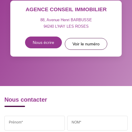
AGENCE CONSEIL IMMOBILIER
TAXE FONCIÈRE
PART DES MÉNAGES SANS
VOITURE
88, Avenue Henri BARBUSSE
94240
L'HAY LES ROSES
DISTANCE DE L'AÉROPORT :
SUPERFICIE :
Nous écrire
Voir le numéro
RÉSULTATS DES LYCÉES
ECOLES ET CRÈCHES
RESTAURANTS ET CAFÉS
COMMERCES
MÉDECINS
Nous contacter
Prénom*
NOM*