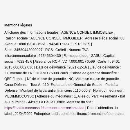
Mentions légales
Affichage des informations légales : AGENCE CONSEIL IMMOBILIER |
Raison sociale : AGENCE CONSEIL IMMOBILIER | Adresse siège social : 88,
Avenue Henri BARBUSSE - 94240 L'HAY LES ROSES |
Siret : 34530443000027 | RCS : Créteil | Numero TVA
Intracommunautaire : 56345304430 | Forme juridique : SASU | Capital
social : 7622,45 € | Assurance RCP : VD 7.000.001 / 6599 |
Carte T : 9401
2015 000 002 636 | Date de délivrance : 2021-12-16 | Lieu de délivrance :
27, Avenue de FRIEDLAND 75008 Paris | Caisse de garantie financière :
QBE France. | N° de caisse de garantie : NC | Adresse caisse de garantie :
Cœur Défense - Tour A - 110, Esplanade du Général de Gaulle - Paris La
Défense | Montant de la garantie financière : 110 000 € | Nom du médiateur :
MEDIMMOCONSO | Adresse du médiateur : 1, Allée du Parc Mesemena - bât
A - CS 25222 - 44505 La Baule Cedex | Adresse du site :
https://medimmoconso.fr/adresser-une-reclamation
| Date d'obtention du
label : 21/04/2021
Entreprise juridiquement et financièrement indépendante