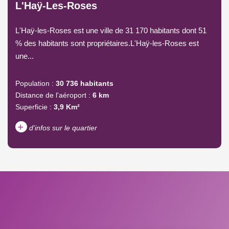
L'Haÿ-Les-Roses
L'Haÿ-les-Roses est une ville de 31 170 habitants dont 51
% des habitants sont propriétaires.L'Haÿ-les-Roses est
une...
Population :
30 736 habitants
Distance de l'aéroport :
6 km
Superficie :
3,9 Km²
+
d'infos sur le quartier
DENSITÉ DE POPULATION
ENFANTS ET ADOLESCENTS
AGE MOYEN
REVENU MENSUEL PAR
MÉNAGE
TAUX DE PROPRIÉTAIRES
TAUX D'HABITATION