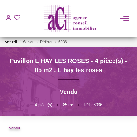
ACHETER
Accueil
Maison
Référence 6036
LOUER
Pavillon L HAY LES ROSES - 4 pièce(s) -
ESTIMER
85 m2
,
L hay les roses
L'AGENCE
Vendu
BIENS VENDUS
4
pièce(s)
•
85
m²
•
Réf : 6036
CONTACT
Vendu